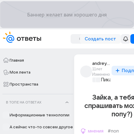
Создать пост
Главная
andrey_gavrilov_20
11лет
Подп
Моя лента
Изменено
Пикантно о л
Пространства
Зайка, а теб
В ТОПЕ НА ОТВЕТАХ
спрашивать мо
попу?)
Информационные технологии
А сейчас что-то совсем другое
мнения
#поп