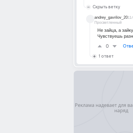
Скрыть ветку
andrey_gavrilov_20
11
Просветленный
Не зайца, а зайку)
Чувствуешь разн
0
Отве
1 ответ