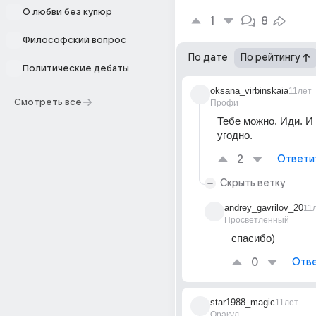
О любви без купюр
1
8
Философский вопрос
По дате
По рейтингу
Политические дебаты
oksana_virbinskaia
11лет
Смотреть все
Профи
Тебе можно. Иди. И в
угодно.
2
Ответи
Скрыть ветку
andrey_gavrilov_20
11
Просветленный
спасибо)
0
Отве
star1988_magic
11лет
Оракул