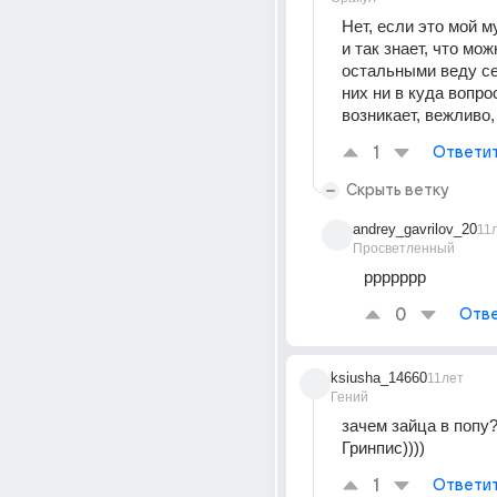
Нет, если это мой му
и так знает, что можн
остальными веду себ
них ни в куда вопрос
возникает, вежливо
1
Ответи
Скрыть ветку
andrey_gavrilov_20
11
Просветленный
ррррррр
0
Отве
ksiusha_14660
11лет
Гений
зачем зайца в попу?!
Гринпис))))
1
Ответи