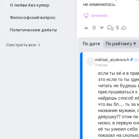
не изменилось.
О любви без купюр
мнения
Философский вопрос
0
5
Политические дебаты
По дате
По рейтингу
Смотреть все
mikhail_aizekovich
11
Ученик
если ты её и в пр
это если то ты зде
читать не будешь и
прислушиваться к 
найдешь способ её
что вы бл.... ть за
название мужики, 
девушку!? этож пи 
низко, в первую оч
её ты унизил себя в
показал на скольк