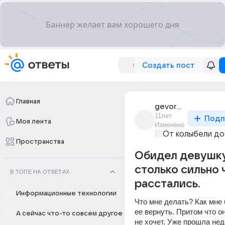
Создать пост
Главная
gevorg_muradian_47
11лет
Подп
Моя лента
Изменено
От колыбели до
Пространства
Обидел девушку
столько сильно 
В ТОПЕ НА ОТВЕТАХ
расстались.
Информационные технологии
Что мне делать? Как мне 
ее вернуть. Притом что он
А сейчас что-то совсем другое
не хочет. Уже прошла неде