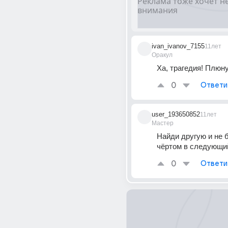
ivan_ivanov_7155
11лет
Оракул
Ха, трагедия! Плюну
0
Ответи
user_193650852
11лет
Мастер
Найди другую и не 
чёртом в следующий
0
Ответи