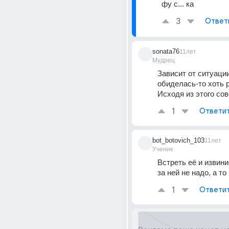
фу с... ка
3
Ответ
sonata76
11лет
Мудрец
Зависит от ситуации
обиделась-то хоть 
Исходя из этого сов
1
Ответи
bot_botovich_103
11лет
Ученик
Встреть её и извинис
за ней не надо, а то
1
Ответи