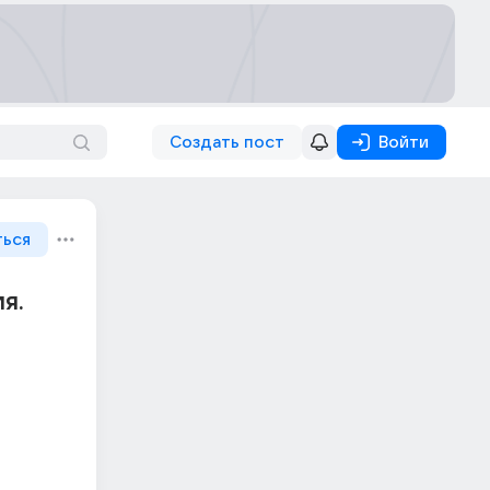
Создать пост
Войти
ться
я.