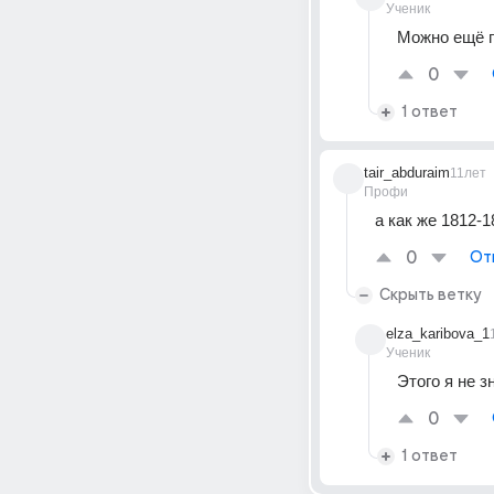
Ученик
Можно ещё п
0
1 ответ
tair_abduraim
11лет
Профи
а как же 1812-
0
От
Скрыть ветку
elza_karibova_1
Ученик
Этого я не 
0
1 ответ