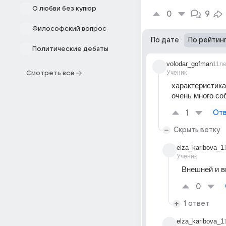
О любви без купюр
0
9
Философский вопрос
По дате
По рейтин
Политические дебаты
volodar_gofman
11л
Ученик
Смотреть все
характеристика
очень много со
1
Отв
Скрыть ветку
elza_karibova_1
Ученик
Внешней и в
0
1 ответ
elza_karibova_1