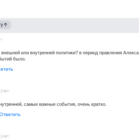
гу
ет
 внешней или внутренней политики? в период правления Алексан
бытий было.
етить
11лет
нутренней, самые важные события, очень кратко.
Ответить
11лет