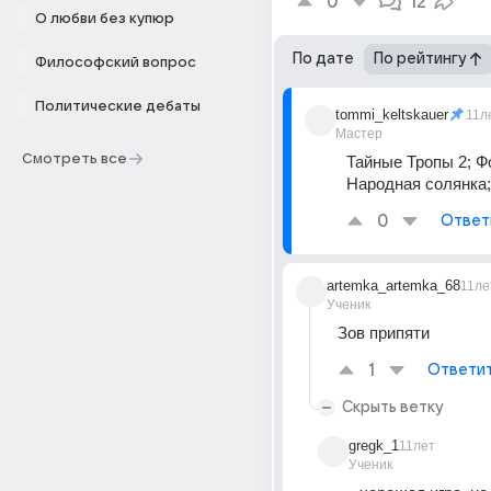
0
12
О любви без купюр
По дате
По рейтингу
Философский вопрос
Политические дебаты
tommi_keltskauer
11л
Мастер
Смотреть все
Тайные Тропы 2; Фо
Народная солянка
0
Ответ
artemka_artemka_68
11ле
Ученик
Зов припяти
1
Ответи
Скрыть ветку
gregk_1
11лет
Ученик