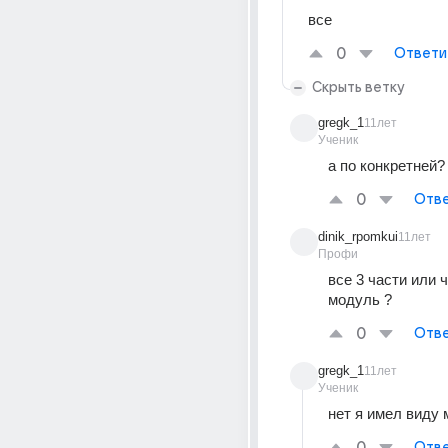
все
0
Ответи
Скрыть ветку
gregk_1
11лет
Ученик
а по конкретней?
0
Отве
dinik_rpomkui
11лет
Профи
все 3 части или ч
модуль ?
0
Отве
gregk_1
11лет
Ученик
нет я имел виду 
Отве