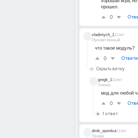
хорошая игра, но 
прошел.
0
Отве
vladimych_1
11лет
Просветленный
что такое модуль?
0
Ответи
Скрыть ветку
gregk_1
11лет
Ученик
мод для любой ч
0
Отве
1 ответ
dinik_rpomkui
11лет
Профи