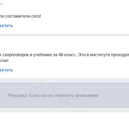
ет
ели составители сего!
ветить
т
 скороговорок в учебнике за 4й класс. Это в институте проходят.
клап
ветить