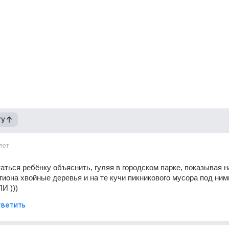
гу
лет
таться ребёнку объяснить, гуляя в городском парке, показывая н
гиона хвойные деревья и на те кучи пикникового мусора под ними,
И )))
ветить