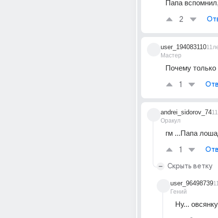
Папа вспомнил, 
2
От
user_194083110
11л
Мастер
Почему только 
1
Отв
andrei_sidorov_74
1
Оракул
гм ...Папа лоша
1
Отв
Скрыть ветку
user_96498739
1
Гений
Ну... овсянку