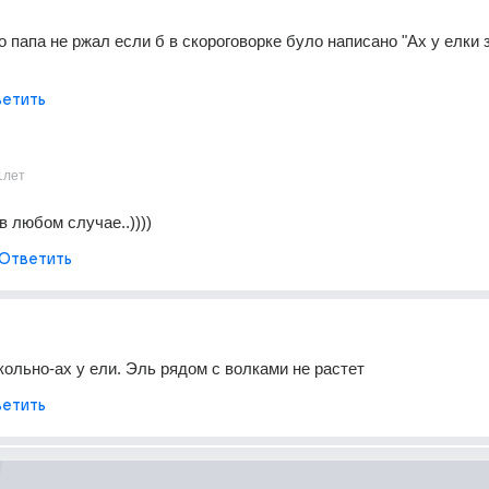
о папа не ржал если б в скороговорке було написано "Ах у елки 
етить
1лет
 любом случае..))))
Ответить
кольно-ах у ели. Эль рядом с волками не растет
етить