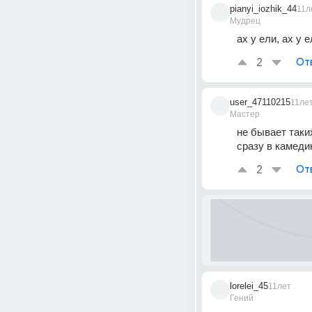
pianyi_iozhik_44
11л
Мудрец
ах у ели, ах у 
2
От
user_47110215
11ле
Мастер
не бывает таких
сразу в камеди
2
От
lorelei_45
11лет
Гений