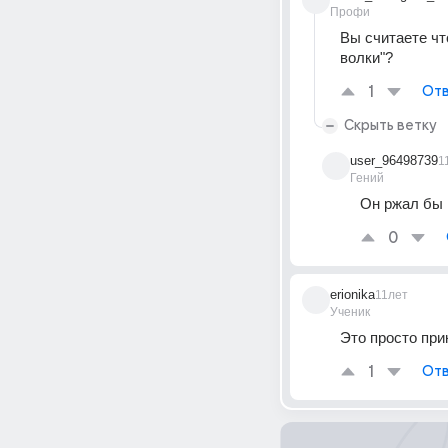
Профи
Вы считаете чт
волки"?
1
Отв
Скрыть ветку
user_96498739
1
Гений
Он ржал бы в
0
erionika
11лет
Ученик
Это просто при
1
Отв