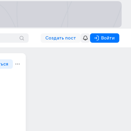
Создать пост
Войти
ться