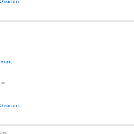
Ответить
.
етить
1лет
Ответить
1лет