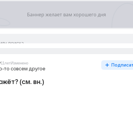
9
11лет
Изменено
Подписа
то-то совсем другое
жёт? (см. вн.)