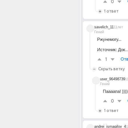
0
1 ответ
savelich_11
11лет
Гений
Ржунемогу...
Источник:
Док..
1
Отв
Скрыть ветку
user_96498739
1
Гений
Паааапа! ))))
0
1 ответ
andrei_ismagilov_4
1