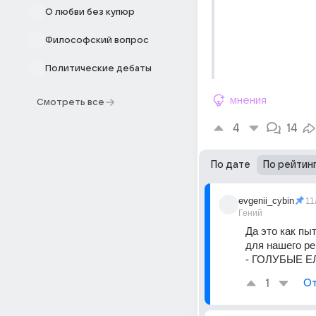
О любви без купюр
Философский вопрос
Политические дебаты
мнения
Смотреть все
4
14
По дате
По рейтин
evgenii_cybin
11
Гений
Да это как пы
для нашего ре
- ГОЛУБЫЕ ЕЛ
1
От