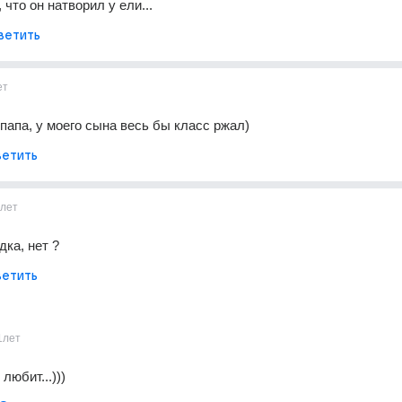
что он натворил у ели...
ветить
ет
папа, у моего сына весь бы класс ржал)
етить
1лет
дка, нет ?
етить
1лет
 любит...)))