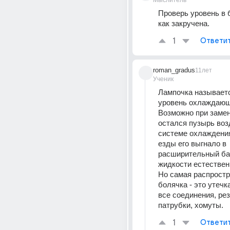
Мыслитель
Проверь уровень в б
как закручена.
1
Ответи
roman_gradus
11лет
Ученик
Лампочка называетс
уровень охлаждающе
Возможно при замен
остался пузырь возд
системе охлаждения.
езды его выгнало в 
расширительный бач
жидкости естественн
Но самая распростр
болячка - это утечк
все соединения, рез
патрубки, хомуты.
1
Ответи