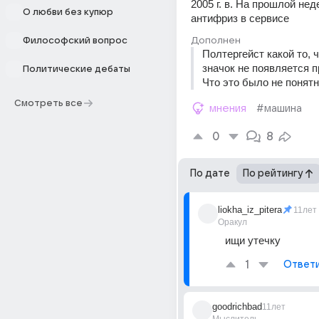
2005 г. в. На прошлой нед
О любви без купюр
антифриз в сервисе
Дополнен
Философский вопрос
Полтергейст какой то, ч
значок не появляется пр
Политические дебаты
Что это было не понятн
Смотреть все
мнения
#машина
0
8
По дате
По рейтингу
liokha_iz_pitera
11лет
Оракул
ищи утечку
1
Ответ
goodrichbad
11лет