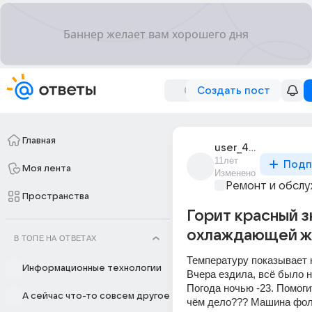
Создать пост
Главная
user_46870046
11лет
Подп
Моя лента
Изменено
Ремонт и обслу
Пространства
Горит красный з
охлаждающей ж
В ТОПЕ НА ОТВЕТАХ
Температуру показывает н
Информационные технологии
Вчера ездила, всё было н
Погода ночью -23. Помогит
А сейчас что-то совсем другое
чём дело??? Машина фоль