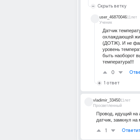
Скрыть ветку
user_46870046
11лет
Ученик
Датчик температ
охлаждающей жид
(ДОТЖ). И не фак
уровень температ
быть наоборот вы
температура!!!
0
Отве
1 ответ
vladimir_33450
11лет
Просветленный
Провод, идущий на 
датчик, замкнул на 
1
Ответи