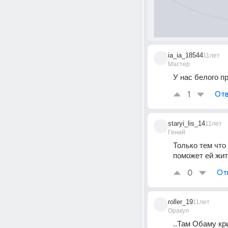
ia_ia_18544
11лет
Мастер
У нас белого п
1
Отв
staryi_lis_14
11лет
Гений
Только тем что
поможет ей жит
0
От
roller_19
11лет
Оракул
..Там Обаму кри