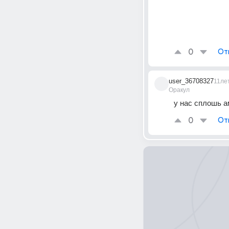
0
От
user_36708327
11ле
Оракул
у нас сплошь а
0
От