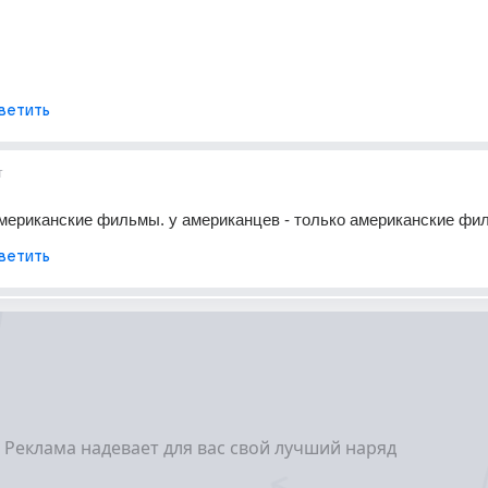
ветить
т
мериканские фильмы. у американцев - только американские фи
ветить