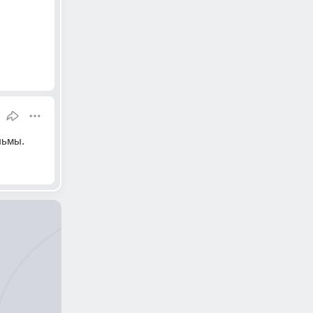
льмы.