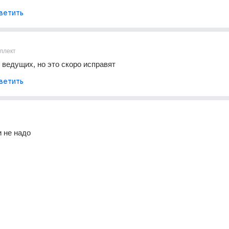
ветить
ллект
 ведущих, но это скоро исправят
ветить
и не надо