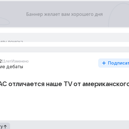
2
11лет
Изменено
Подписа
ие дебаты
С отличается наше TV от американского
гу