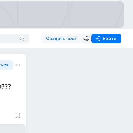
Создать пост
Войти
ться
???