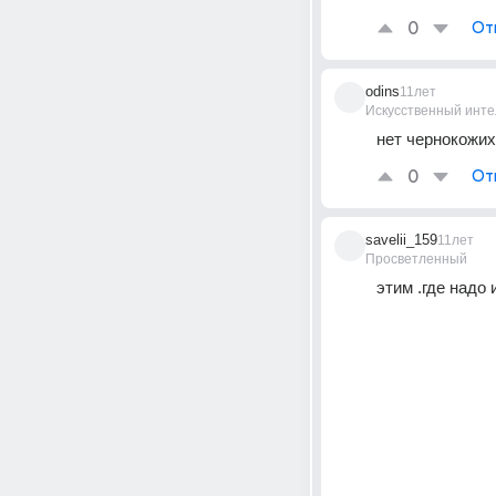
0
От
odins
11лет
Искусственный инте
нет чернокожих
0
От
savelii_159
11лет
Просветленный
этим .где надо 