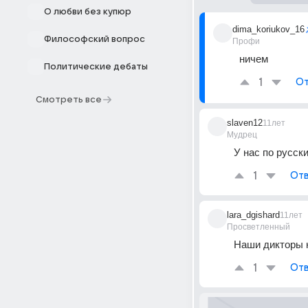
О любви без купюр
dima_koriukov_16
Философский вопрос
Профи
ничем
Политические дебаты
1
От
Смотреть все
slaven12
11лет
Мудрец
У нас по русски
1
Отв
lara_dgishard
11лет
Просветленный
Наши дикторы к
1
Отв