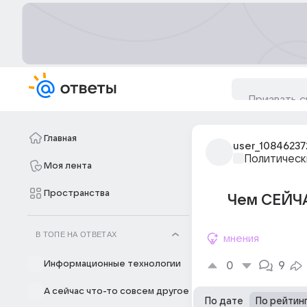
Главная
user_10846237
Политическ
Моя лента
Пространства
Чем СЕЙЧА
В ТОПЕ НА ОТВЕТАХ
мнения
Информационные технологии
0
9
А сейчас что-то совсем другое
По дате
По рейтин