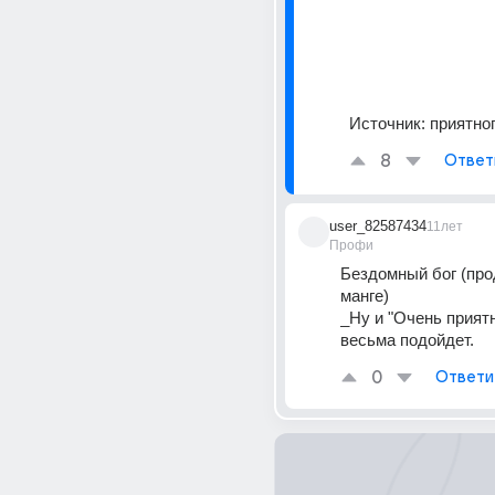
Источник:
приятно
8
Ответ
user_82587434
11лет
Профи
Бездомный бог (про
манге)
_Ну и "Очень приятно
весьма подойдет.
0
Ответи