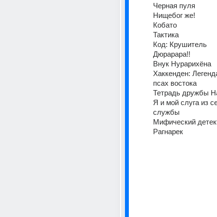
Черная пуля
Нищебог же!
Кобато
Тактика
Код: Крушитель
Дюрарара!!
Внук Нурарихёна
Хаккенден: Легенда
псах востока
Тетрадь дружбы Н
Я и мой слуга из с
службы
Мифический детект
Рагнарек