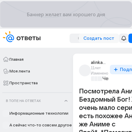
Создать пост
Главная
alinkamalinka_98
11лет
Подп
Моя лента
Изменено
Чем занятьс
Пространства
Посмотрела Ан
Бездомный Бог! 
В ТОПЕ НА ОТВЕТАХ
очень мало сери
Информационные технологии
есть похожее А
же Аниме с
А сейчас что-то совсем другое