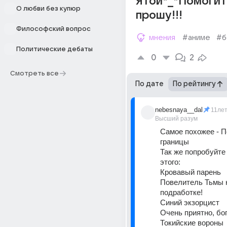
Ятой*_*Помоги
О любви без купюр
прошу!!!
Философский вопрос
мнения
#аниме
#б
Политические дебаты
0
2
Смотреть все
По дате
По рейтингу
nebesnaya__dal
11ле
Высший разум
Самое похожее - По
границы
Так же попробуйте 
этого:
Кровавый парень
Повелитель Тьмы н
подработке!
Синий экзорцист
Очень приятно, бо
Токийские вороны