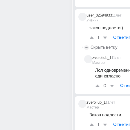
user_82594933
11лет
Ученик
закон подлости!)
1
Ответи
Скрыть ветку
zveroliub_1
11лет
Мастер
Лол одновременно
единогласно!
0
Отве
zveroliub_1
11лет
Мастер
Закон подлости.
1
Ответи