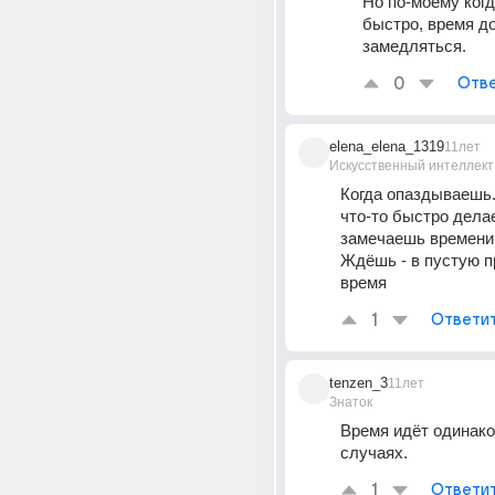
Но по-моему ког
быстро, время до
замедляться.
0
Отве
elena_elena_1319
11лет
Искусственный интеллект
Когда опаздываешь.
что-то быстро делае
замечаешь времени
Ждёшь - в пустую п
время
1
Ответи
tenzen_3
11лет
Знаток
Время идёт одинаков
случаях.
1
Ответи