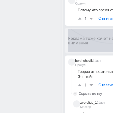
Оракул
Потому что время о
1
Ответи
borshchevik
11лет
Оракул
Теория относительно
Энштейн
1
Ответи
Скрыть ветку
zveroliub_1
11лет
Мастер