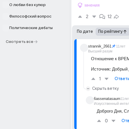
О любви без купюр
мнения
2
12
Философский вопрос
Политические дебаты
По дате
По рейтингу
Смотреть все
strannik_2661
11лет
Высший разум
Отношение к ВРЕ
Источник:
Добрый 
1
Ответ
Скрыть ветку
6assenatasaum
11ле
Искусственный инте
Доброго Дня, Сл
0
Отв