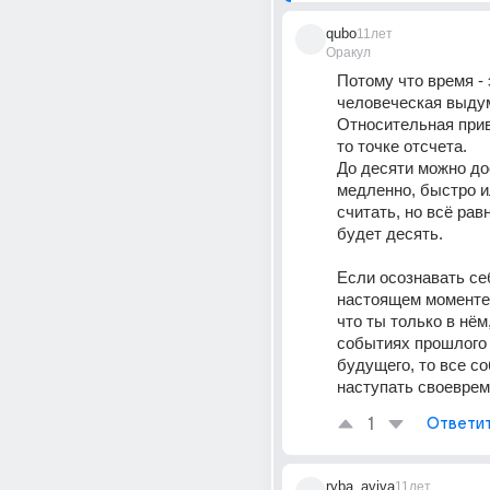
qubo
11лет
Оракул
Потому что время - э
человеческая выдум
Относительная прив
то точке отсчета.
До десяти можно до
медленно, быстро и
считать, но всё равн
будет десять.
Если осознавать себ
настоящем моменте 
что ты только в нём, 
событиях прошлого 
будущего, то все со
наступать своеврем
1
Ответи
ryba_aviva
11лет