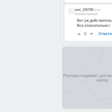
user_100789
11лет
Просветленный
Вот уж действитель
Все относительно !
0
Ответи