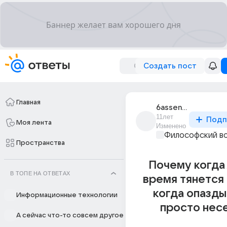
Создать пост
Главная
6assenatasaum
11лет
Подп
Моя лента
Изменено
Философский в
Пространства
Почему когда
В ТОПЕ НА ОТВЕТАХ
время тянется 
когда опазд
Информационные технологии
просто нес
А сейчас что-то совсем другое