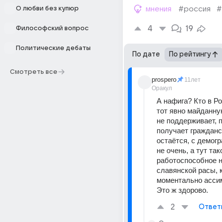
О любви без купюр
мнения
#россия
#
4
19
Философский вопрос
Политические дебаты
По дате
По рейтингу
Смотреть все
prospero
11лет
Оракул
А нафига? Кто в Ро
тот явно майданну
не поддерживает, п
получает гражданст
остаётся, с демогр
не очень, а тут так
работоспособное н
славянской расы, к
моментально ассим
Это ж здорово.
2
Ответ