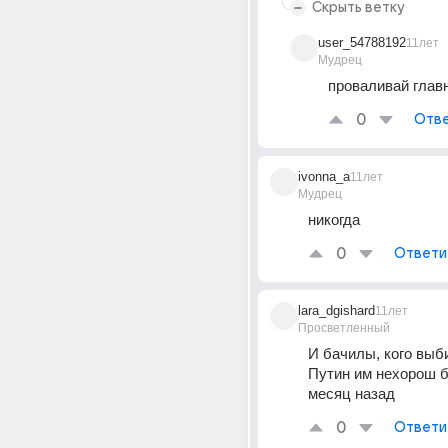
Скрыть ветку
user_54788192
11лет
Мудрец
проваливай глав
0
Отве
ivonna_a
11лет
Мудрец
никогда
0
Ответи
lara_dgishard
11лет
Просветленный
И бачилы, кого выби
Путин им нехорош б
месяц назад
0
Ответи