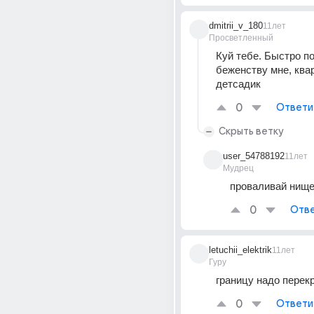
dmitrii_v_180
11лет
Просветленный
Куй тебе. Быстро по
беженству мне, квар
детсадик
0
Ответи
Скрыть ветку
user_54788192
11лет
Мудрец
проваливай нище
0
Отве
letuchii_elektrik
11лет
Гуру
границу надо перек
0
Ответи