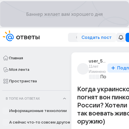
Создать пост
Главная
user_54788192
11лет
Подп
Моя лента
Изменено
Политически
Пространства
Когда украинское.
погнят вон пинк
В ТОПЕ НА ОТВЕТАХ
России? Хотели
Информационные технологии
так воевать живо
оружию)
А сейчас что-то совсем другое