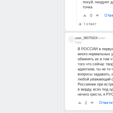
похуй. пиздуют д
точка
0
Отве
1 ответ
user_38075924
11лет
Гуру
В РОССИИ в первую
много нормальных у
обвинять их в том чт
того что сейчас твор
идиотизм, ты не то 
вопросы задавать, и
любой уважающий с
Россиянин при встре
в морду, всех под од
нечего грести, я Р
2
Ответи