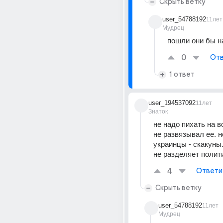
Скрыть ветку
user_54788192
11лет
Мудрец
пошли они бы н
0
Отв
1 ответ
user_194537092
11лет
Знаток
не надо пихать на во
не развязывал ее. не
украинцы - скакуны
не разделяет полит
4
Ответи
Скрыть ветку
user_54788192
11лет
Мудрец