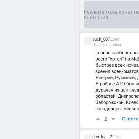
buch_007
11лет
Просветленный
Теперь наоборот: кт
всего "хотел" на Ма
быстрее всех исчезл
зрения военкоматов 
Венгрии, Румынии, д
В районе АТО больш
дурачья из централ
областей: Днепропет
Запорожской, Киевс
западенцев" меньше
2
Ответи
den_kvit_2
11лет