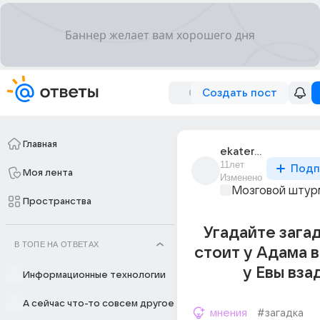
Создать пост
Главная
ekaterina_zui_15
11лет
Подп
Моя лента
Изменено
Мозговой штур
Пространства
Угадайте зага
В ТОПЕ НА ОТВЕТАХ
стоит у Адама 
у Евы вза
Информационные технологии
А сейчас что-то совсем другое
мнения
#загадка