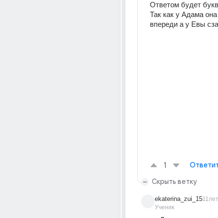
Ответом будет букв
Так как у Адама она 
впереди а у Евы сза
1
Ответи
Скрыть ветку
ekaterina_zui_15
11ле
Ученик