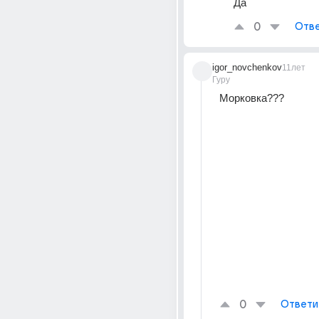
Да
0
Отве
igor_novchenkov
11лет
Гуру
Морковка???
0
Ответи