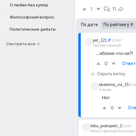
О любви без купюр
1
11
Философский вопрос
По дате
По рейтингу
Политические дебаты
pet_121
11лет
Смотреть все
Просветленный
...яблоня что-ли?!
0
Ответ
Скрыть ветку
ekaterina_zui_15
11л
Ученик
Нет
0
Отв
lidiia_prokopets_2
11лет
Искусственный интеллект