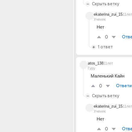
Скрыть ветку
ekaterina_zui_15
11ле
Ученик
Нет
0
Отве
1 ответ
atos_138
11лет
Гуру
Маленький Кайн
0
Ответи
Скрыть ветку
ekaterina_zui_15
11ле
Ученик
Нет
0
Отве