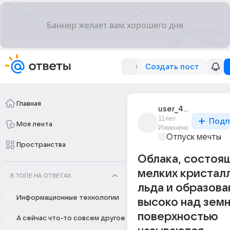
Создать пост
Главная
user_49666516
11лет
Подп
Моя лента
Изменено
Отпуск мечты
Пространства
Облака, состoя
мелких кристал
В ТОПЕ НА ОТВЕТАХ
льда и образова
Информационные технологии
высоко над зем
поверхностью
А сейчас что-то совсем другое