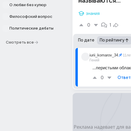
называются...
О любви без купюр
знания
Философский вопрос
0
1
Политические дебаты
По дате
По рейтингу
Смотреть все
iurii_komarov_34
11ле
Гений
...перистыми облак
0
Ответ