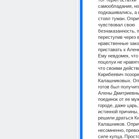
самообладания, ног
подкашивались, а в
стоял туман. Оприч
чувствовал свою 
безнаказанность, п
переступив через в
нравственные зако
приставать к Алене
Ему невдомек, что 
поцелуи не нравят
что своими действ
Кирибеевич позори
Калашниковых. Опр
готов был получить
Алены Дмитриевны 
поединок от ее муж
городе, даже царь, 
истинной причины,
решили драться Ки
Калашников. Оприч
несомненно, прево
силе купца. Прост