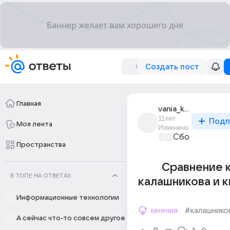
Создать пост
Главная
vania_kondrate
11лет
Подп
Моя лента
Изменено
Сборная Дом
Пространства
Сравнение 
В ТОПЕ НА ОТВЕТАХ
калашникова и 
Информационные технологии
мнения
#калашнико
А сейчас что-то совсем другое