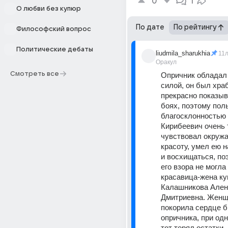
0
1
О любви без купюр
По дате
По рейтингу
Философский вопрос
Политические дебаты
liudmila_sharukhia
11
Оракул
Смотреть все
Опричник обладал 
силой, он был храб
прекрасно показыва
боях, поэтому пол
благосклонностью 
Кирибеевич очень т
чувствовал окруж
красоту, умел ею 
и восхищаться, по
его взора не могла 
красавица-жена ку
Калашникова Ален
Дмитриевна. Женщи
покорила сердце бр
опричника, при одн
тот терял остатки 