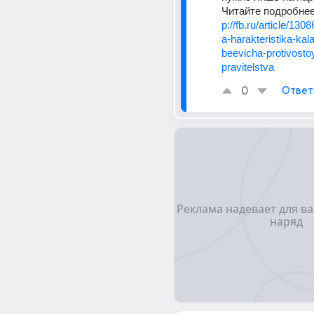
Читайте подробнее 
p://fb.ru/article/130
a-harakteristika-kala
beevicha-protivosto
pravitelstva
0
Ответ