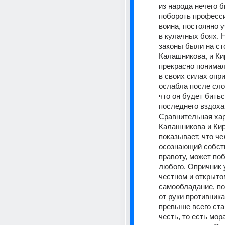
из народа нечего б
побороть професси
воина, постоянно 
в кулачных боях. 
законы были на ст
Калашникова, и Ки
прекрасно понимал
в своих силах опри
ослабла после слов
что он будет битьс
последнего вздоха.
Сравнительная хар
Калашникова и Кир
показывает, что чел
осознающий собст
правоту, может поб
любого. Опричник у
честном и открыто
самообладание, по
от руки противника
превыше всего став
честь, то есть мор