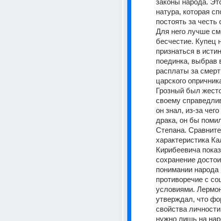
законы народа. Эт
натура, которая сп
постоять за честь 
Для него лучше см
бесчестие. Купец 
признаться в истин
поединка, выбрав в
расплаты за смерт
царского опричника
Грозный был жесто
своему справедлив
он знал, из-за чего
драка, он бы помил
Степана. Сравните
характеристика Ка
Кирибеевича показы
сохранение достоин
понимании народа 
противоречие с со
условиями. Лермон
утверждал, что фо
свойства личности
нужно лишь на наро