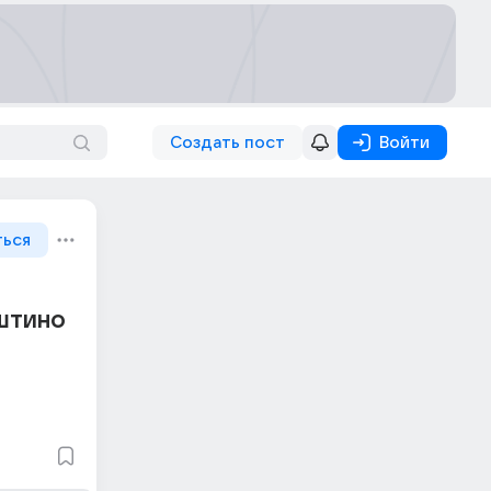
Создать пост
Войти
ться
уштино