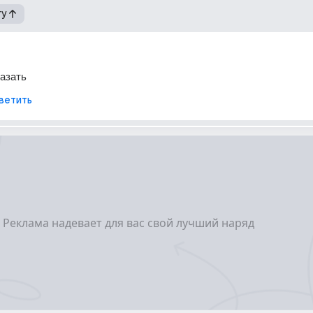
гу
казать
ветить