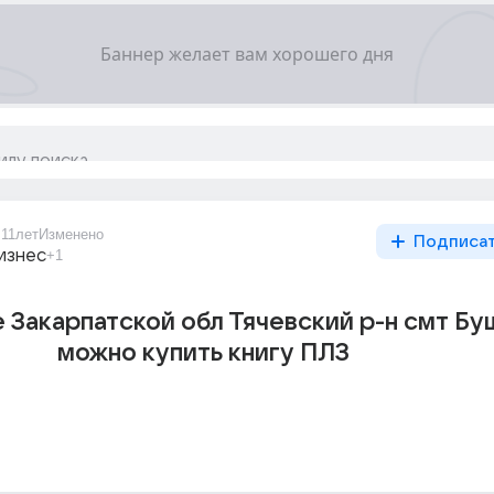
d
11лет
Изменено
Подписа
изнес
+1
е Закарпатской обл Тячевский р-н смт Б
можно купить книгу ПЛЗ