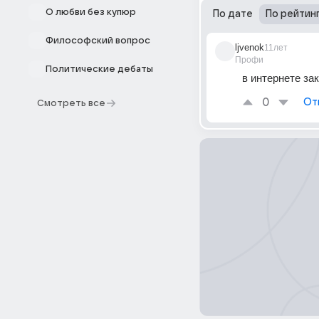
О любви без купюр
По дате
По рейтин
Философский вопрос
ljvenok
11лет
Профи
Политические дебаты
в интернете за
0
От
Смотреть все