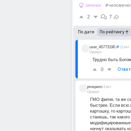
мнения
#человече
2
7
По дате
По рейтингу
user_45773190
11лет
Оракул
Трудно быть Богом 
0
Ответ
prospero
11лет
Оракул
ГМО фигня, та же се
быстрее. Если всю 
картошку, то картош
станешь, так какого 
модифицированные г
начнут оказывать ка