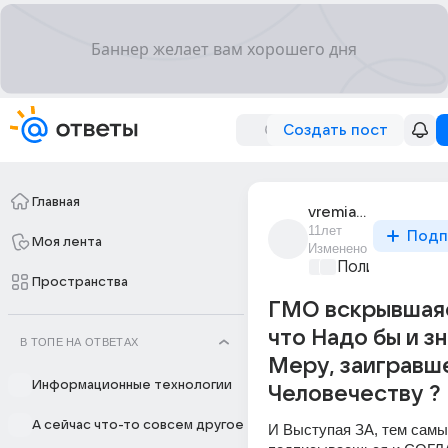
Создать пост
Главная
vremia_40
11лет
Подп
Моя лента
Изменено
Политические
Пространства
ГМО вскрывшаяс
что Надо бы и зн
В ТОПЕ НА ОТВЕТАХ
Меру, заигравш
Информационные технологии
Человечеству ?
А сейчас что-то совсем другое
И Выступая ЗА, тем самы