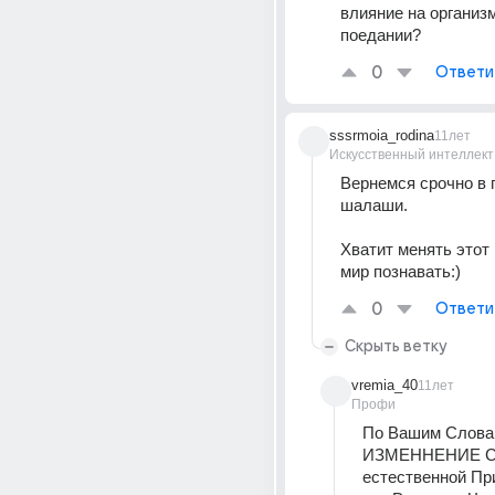
влияние на организм
поедании?
0
Ответи
sssrmoia_rodina
11лет
Искусственный интеллект
Вернемся срочно в 
шалаши.
Хватит менять этот 
мир познавать:)
0
Ответи
Скрыть ветку
vremia_40
11лет
Профи
По Вашим Словам
ИЗМЕННЕНИЕ Су
естественной Пр