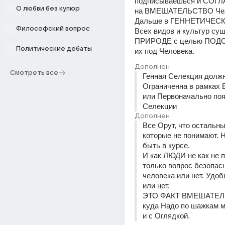
подписываешься и СОГ
О любви без купюр
на ВМЕШАТЕЛЬСТВО Чел
Дальше в ГЕННЕТИЧЕСК
Философский вопрос
Всех видов и культур су
ПРИРОДЕ с целью ПОД
Политические дебаты
их под Человека.
Дополнен
Смотреть все
Генная Селекция должн
Ограниченна в рамках Е
или Первоначально поя
Селекции
Дополнен
Все Орут, что остальны
которые не понимают. Н
быть в курсе. 
И как ЛЮДИ не как не по
только вопрос безопасн
человека или нет. Удоб
или нет.
ЭТО ФАКТ ВМЕШАТЕЛЬ
куда Надо по шажкам м
и с Оглядкой.