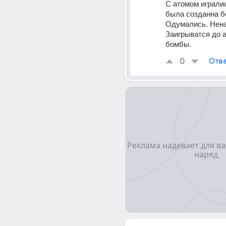
С атомом игралис
была созданна бо
Одумались. Нена
Заигрыватся до а
бомбы.
0
Отве