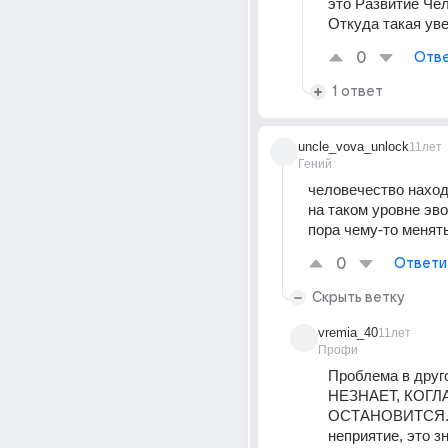
это Развитие Чел
Откуда такая уве
0
Отве
1 ответ
uncle_vova_unlock
11лет
Гений
человечество наход
на таком уровне эво
пора чему-то менят
0
Ответи
Скрыть ветку
vremia_40
11лет
Профи
Проблема в друг
НЕЗНАЕТ, КОГЛА
ОСТАНОВИТСЯ. 
неприятие, это з