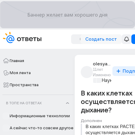
Создать пост
Главная
olesya_moya
11лет
Подп
Моя лента
Изменено
Наука
+1
Пространства
В каких клетках
осуществляетс
В ТОПЕ НА ОТВЕТАХ
дыхание?
Информационные технологии
Дополнен
В каких клетках РАСТ
А сейчас что-то совсем другое
осуществляется дыхан