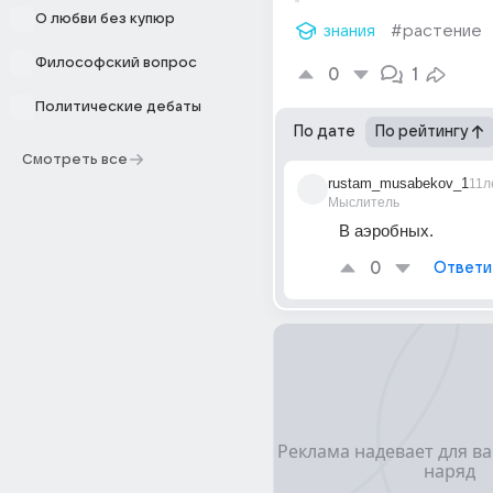
О любви без купюр
знания
#растение
Философский вопрос
0
1
Политические дебаты
По дате
По рейтингу
Смотреть все
rustam_musabekov_1
11л
Мыслитель
В аэробных.
0
Ответи