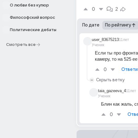
О любви без купюр
0
2
Философский вопрос
По дате
По рейтингу
Политические дебаты
user_83675213
11лет
Смотреть все
Ученик
Если ты про фронта
камеру, то на 525 ее
0
Ответи
Скрыть ветку
taia_gazeeva_4
11лет
Ученик
Блин как жаль, с
0
Отве