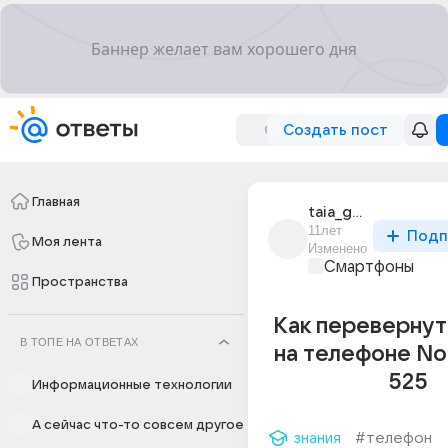
Создать пост
Главная
taia_gazeeva_4
11лет
Подп
Моя лента
Изменено
Смартфоны
Пространства
Как перевернут
В ТОПЕ НА ОТВЕТАХ
на телефоне No
525
Информационные технологии
А сейчас что-то совсем другое
знания
#телефон