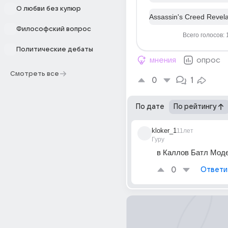
О любви без купюр
Assassin's Creed Revela
Философский вопрос
Всего голосов: 
Политические дебаты
мнения
опрос
Смотреть все
0
1
По дате
По рейтингу
kloker_1
11лет
Гуру
в Каллов Батл Моде
0
Ответи