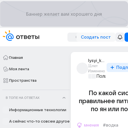
Создать пост
Главная
lysyi_ktulkhu
11лет
Подп
Моя лента
Изменено
Политические
Пространства
По какой си
В ТОПЕ НА ОТВЕТАХ
правильнее пит
по ян или по
Информационные технологии
А сейчас что-то совсем другое
мнения
#водка