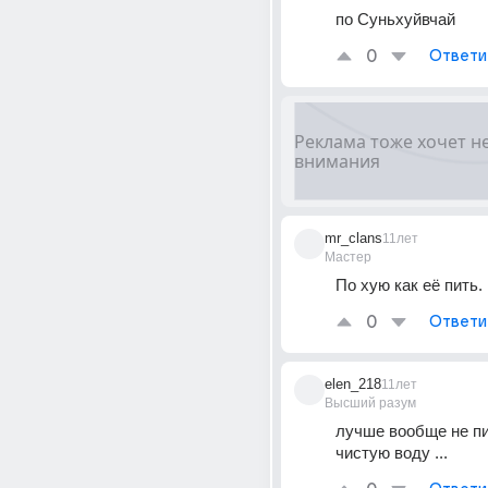
по Суньхуйвчай
0
Ответи
mr_clans
11лет
Мастер
По хую как её пить.
0
Ответи
elen_218
11лет
Высший разум
лучше вообще не пит
чистую воду ...