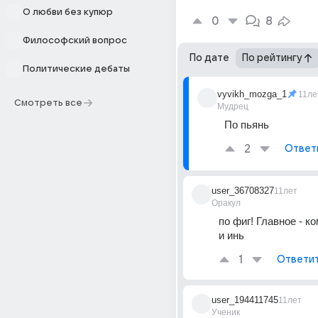
О любви без купюр
0
8
Философский вопрос
По дате
По рейтингу
Политические дебаты
vyvikh_mozga_1
11ле
Смотреть все
Мудрец
По пьянь
2
Ответ
user_36708327
11лет
Оракул
по фиг! Главное - ко
и инь
1
Ответи
user_194411745
11лет
Ученик