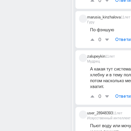
0
Ответи
marusia_kinzhalova
11лет
Гуру
По фэншую
0
Ответи
zalupeykin
11лет
Мудрец
А какая тут система
хлебну и в тему поли
потом насколько мен
хватит.
0
Ответи
user_28948393
11лет
Искусственный интеллект
Пьют воду или мочу.