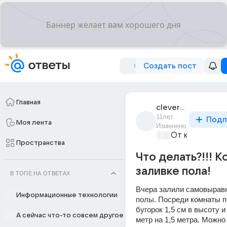
Создать пост
Главная
clever_10
11лет
Подп
Моя лента
Изменено
От колыбели 
Пространства
Что делать?!!! К
заливке пола!
В ТОПЕ НА ОТВЕТАХ
Вчера залили самовырав
Информационные технологии
полы. Посреди комнаты п
бугорок 1,5 см в высоту и
А сейчас что-то совсем другое
метр на 1,5 метра. Можно е