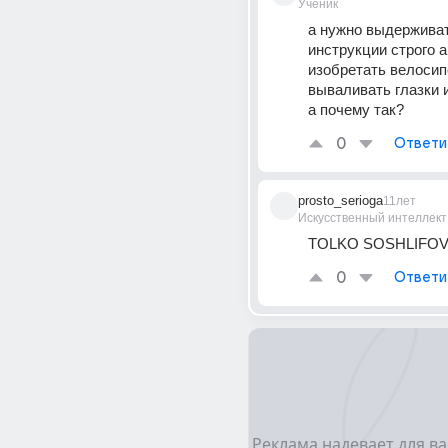
Ученик
а нужно выдерживат
инструкции строго а 
изобретать велосип
вываливать глазки 
а почему так?
0
Ответи
prosto_serioga
11лет
Искусственный интеллект
TOLKO SOSHLIFOV
0
Ответи