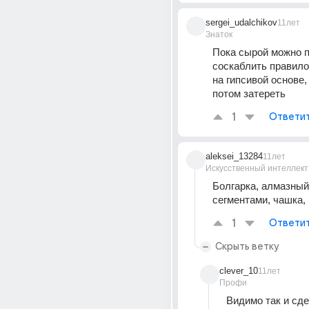
sergei_udalchikov
11лет
Знаток
Пока сырой можно п
соскаблить правилом
на гипсивой основе,
потом затереть
1
Ответи
aleksei_13284
11лет
Искусственный интеллект
Болгарка, алмазный 
сегментами, чашка,
1
Ответи
Скрыть ветку
clever_10
11лет
Профи
Видимо так и сде