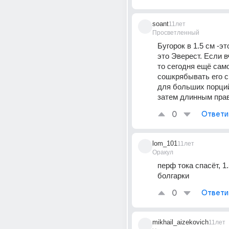
soant
11лет
Просветленный
Бугорок в 1.5 см -эт
это Эверест. Если в
то сегодня ещё само
сошкрябывать его с
для больших порций
затем длинным пра
0
Ответи
lom_101
11лет
Оракул
перф тока спасёт, 1.
болгарки
0
Ответи
mikhail_aizekovich
11лет