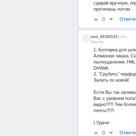
сдирай вручную, огр
протянешь потом
0
Ответи
user_64160143
11лет
Мастер
1. Болгарка для шли
Алмазная чашка. Си
пылеудаления. Hilti, 
DeWalt.
2. "Срубить" перфор
Залить по новой!
Если Вы так заливали
Вас с уровнем пола?
видно?!?! Тем боле
ленты?!?!
) Удачи
0
Ответи