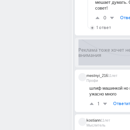
мешает думать. С
совет!
0
Отве
1 ответ
mestnyi_216
11лет
Профи
шлиф машинкой но 
ужасно много
1
Ответи
kostiann
11лет
Мыслитель