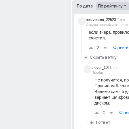
По дате
По рейтингу
neizvestno_22523
11лет
Искусственный интеллект
если вчера, провило
счистить
2
Ответи
Скрыть ветку
clever_10
11лет
Профи
Не получится, пр
Правилом беспол
Видимо самый уд
вариант шлифов
диском.
0
Отве
1 ответ