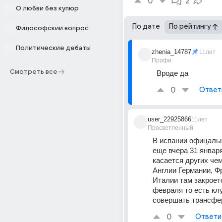
0
2
О любви без купюр
По дате
По рейтингу
Философский вопрос
Политические дебаты
zhenia_14787
11лет
Профи
Смотреть все
Вроде да
0
Ответ
user_22925866
11лет
Просветленный
В испании офицальн
еще вчера 31 января,
касается других чем
Англии Германии, Фр
Италии там закроетс
февраля то есть кл
совершать трансфе
0
Ответи