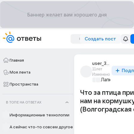
Создать пост
Главная
user_33485794
11лет
Подп
Моя лента
Изменено
Лапки и хвост
Пространства
Что за птица пр
нам на кормушк
В ТОПЕ НА ОТВЕТАХ
(Волгоградская 
Информационные технологии
А сейчас что-то совсем другое