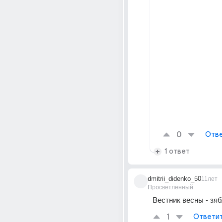
0
Отве
1 ответ
dmitrii_didenko_50
11лет
Просветленный
Вестник весны - зяб
1
Ответи