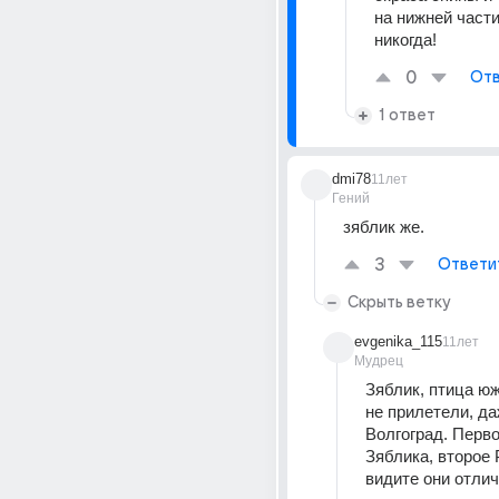
на нижней части
никогда!
0
Отв
1 ответ
dmi78
11лет
Гений
зяблик же.
3
Ответи
Скрыть ветку
evgenika_115
11лет
Мудрец
Зяблик, птица юж
не прилетели, даж
Волгоград. Перво
Зяблика, второе 
видите они отли