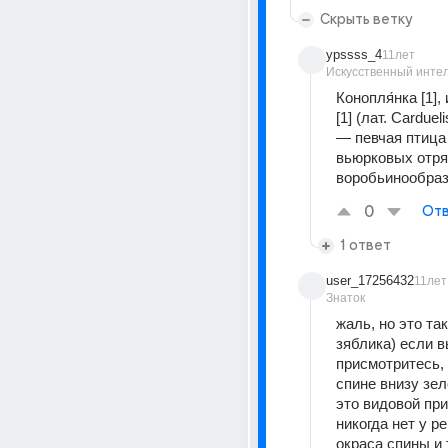
Скрыть ветку
ypssss_4
11лет
Искусственный инте
Конопля́нка [1], 
[1] (лат. Carduel
— певчая птица
вьюрковых отря
воробьинообраз
0
Отв
1 ответ
user_17256432
11лет
Знаток
жаль, но это так
зяблика) если в
присмотритесь, 
спине внизу зел
это видовой при
никогда нет у ре
окраса спины и 