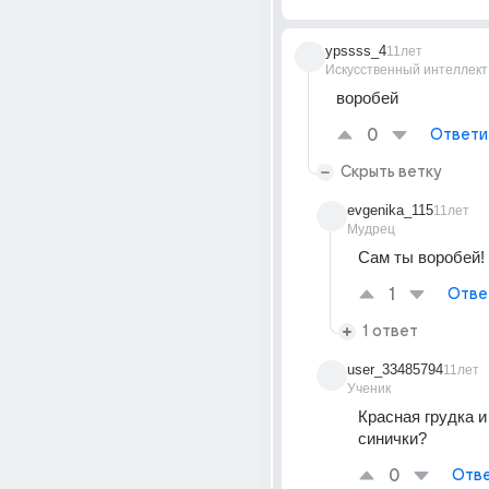
ypssss_4
11лет
Искусственный интеллект
воробей
0
Ответи
Скрыть ветку
evgenika_115
11лет
Мудрец
Сам ты воробей!
1
Отве
1 ответ
user_33485794
11лет
Ученик
Красная грудка и 
синички?
0
Отве