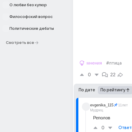
О любви без купюр
Философский вопрос
Политические дебаты
Смотреть все
мнения
#птица
0
22
По дате
По рейтингу
evgenika_115
11лет
Мудрец
Реполов
0
Ответ