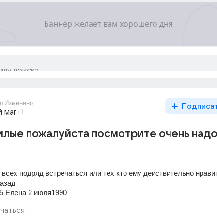
ет
Изменено
Подписа
 маг
+1
илые пожалуйста посмотрите очень над
т всех подряд встречаться или тех кто ему действительно нрави
назад
5 Елена 2 июля1990
чаться