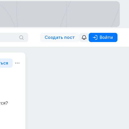
Создать пост
Войти
ться
о
тся?