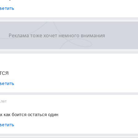
ветить
ТСЯ
ветить
1лет
к как боится остаться один
ветить