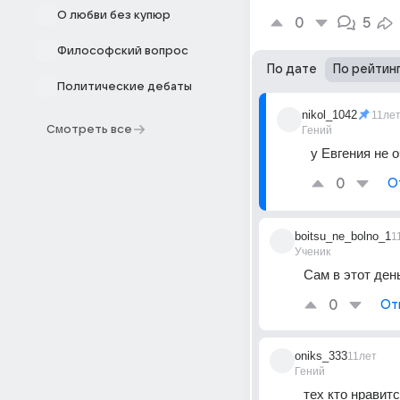
О любви без купюр
0
5
Философский вопрос
По дате
По рейтин
Политические дебаты
nikol_1042
11ле
Смотреть все
Гений
у Евгения не 
0
О
boitsu_ne_bolno_1
1
Ученик
Сам в этот ден
0
От
oniks_333
11лет
Гений
тех кто нравитс