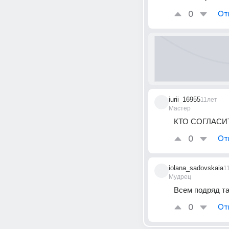
0
От
iurii_16955
11лет
Мастер
КТО СОГЛАСИ
0
От
iolana_sadovskaia
1
Мудрец
Всем подряд та
0
От