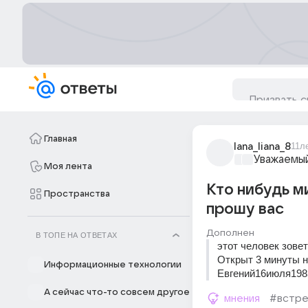
Главная
lana_liana_8
11л
Уважаемый
Моя лента
Кто нибудь м
Пространства
прошу вас
Дополнен
В ТОПЕ НА ОТВЕТАХ
этот человек зове
Открыт 3 минуты 
Информационные технологии
Евгений16июля198
А сейчас что-то совсем другое
мнения
#встре