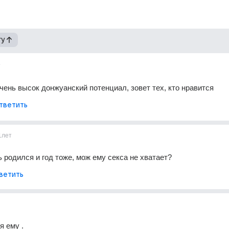
гу
т
очень высок донжуанский потенциал, зовет тех, кто нравится
тветить
1лет
ь родился и год тоже, мож ему секса не хватает?
ветить
я ему .