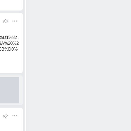
%D1%82
3A%20%2
8B%D0%