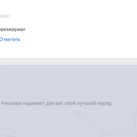
11лет
Перезагружал
Ответить