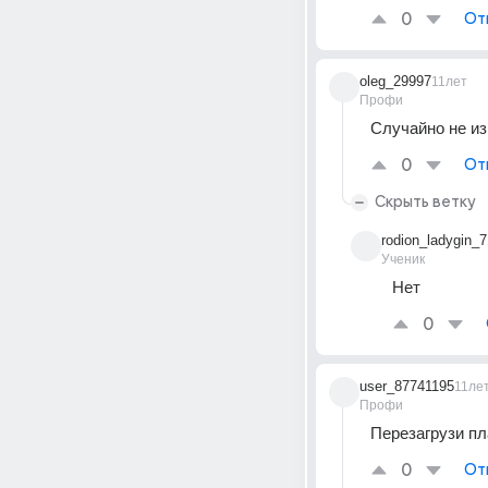
0
От
oleg_29997
11лет
Профи
Случайно не и
0
От
Скрыть ветку
rodion_ladygin_7
Ученик
Нет
0
user_87741195
11ле
Профи
Перезагрузи пл
0
От