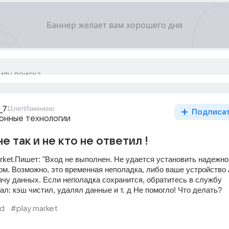
_7
11лет
Изменено
Подписа
нные технологии
 так и не кто не ответил !
rket.Пишет: "Вход не выполнен. Не удается установить надежное
м. Возможно, это временная неполадка, либо ваше устройство A
чу данных. Если неполадка сохранится, обратитесь в службу 
ал: кэш чистил, удалял данные и т. д Не помогло! Что делать?
id
#play market