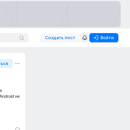
Создать пост
Войти
ться
 
ndroid не 