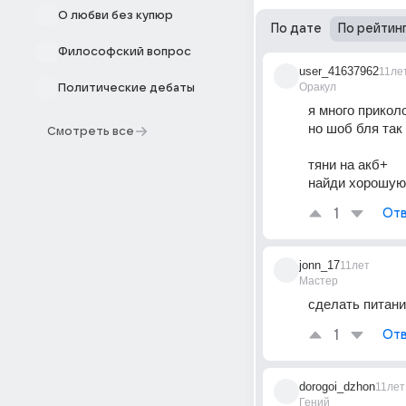
О любви без купюр
По дате
По рейтин
Философский вопрос
user_41637962
11ле
Оракул
Политические дебаты
я много прикол
но шоб бля так
Смотреть все
тяни на акб+
найди хорошую
1
Отв
jonn_17
11лет
Мастер
сделать питани
1
Отв
dorogoi_dzhon
11лет
Гений