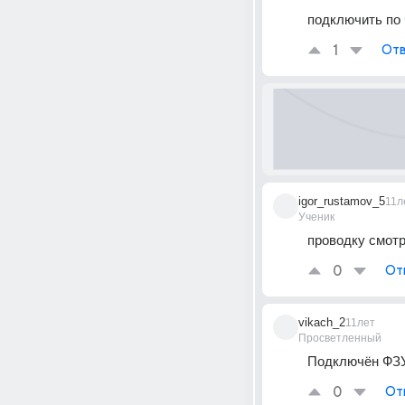
подключить по 
1
Отв
igor_rustamov_5
11л
Ученик
проводку смотр
0
От
vikach_2
11лет
Просветленный
Подключён ФЗ
0
От