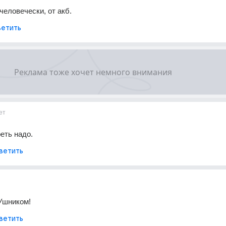
человечески, от акб.
етить
ет
еть надо.
ветить
Ушником!
ветить