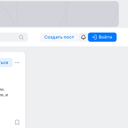
Создать пост
Войти
ться
ы, 
, и 