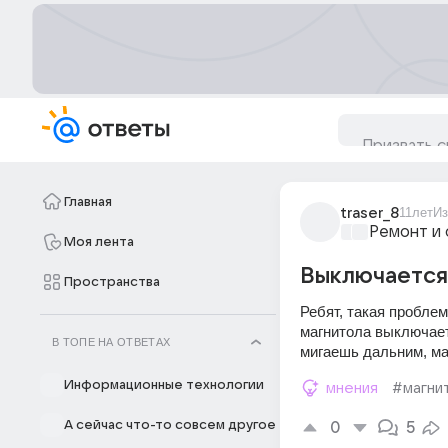
Главная
traser_8
11лет
Из
Ремонт и 
Моя лента
Выключается 
Пространства
Ребят, такая проблем
магнитола выключаетс
В ТОПЕ НА ОТВЕТАХ
мигаешь дальним, ма
Информационные технологии
мнения
#магни
А сейчас что-то совсем другое
0
5