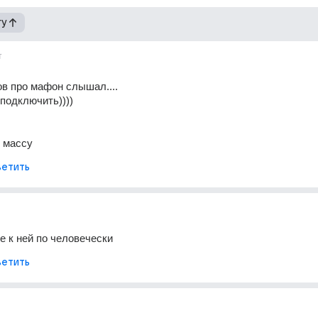
гу
т
ов про мафон слышал....
 подключить))))
 массу
етить
е к ней по человечески
етить