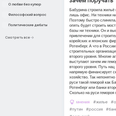
зачем поручать
О любви без купюр
Бабурина строила жильё 
лишь офис. Ни техники ни
Философский вопрос
Поэтому быстро слиняла. 
опять будет строить мост 
Политические дебаты
базы ни техники. Он и выс
привлечении для строител
Смотреть все
корейских и японских фирм
Ротенберг. А что в России 
строительных организаций
второго уровня. Многие аг
выступают зачем им гемор
второго уровня. Путь нац 
напрямую финансирует се
хозяйство. Так непонятно 
руси такой геморой как Ба
Ротенберг или банки второ
Сколько на руси гемороя
мнения
#жилье
#о
#путин
#россия
#бан