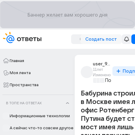
Создать пост
Главная
user_9498345
11лет
Подп
Моя лента
Изменено
Политически
Пространства
Бабурина строи
в Москве имея 
В ТОПЕ НА ОТВЕТАХ
офис Ротенберг
Информационные технологии
Путина будет с
мост имея лишь
А сейчас что-то совсем другое