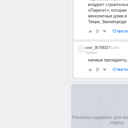
владеет строительн
«Паритет», которая 
монолитные дома в К
Твери, Звенигороде
0
Ответи
user_36708327
11лет
Оракул
напиши президенту.
0
Ответи