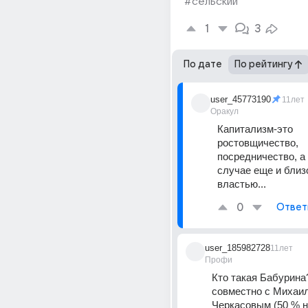
#сельский
1
3
По дате
По рейтингу
user_45773190
11лет
Оракул
Капитализм-это 
ростовщичество, 
посредничество, а 
случае еще и близо
властью...
0
Ответ
user_185982728
11лет
Профи
Кто такая Бабурина?
совместно с Михаил
Черкасовым (50 % на