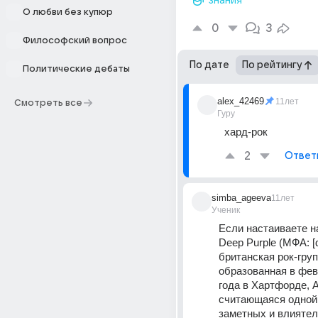
знания
О любви без купюр
0
3
Философский вопрос
По дате
По рейтингу
Политические дебаты
alex_42469
11лет
Смотреть все
Гуру
хард-рок
2
Ответ
simba_ageeva
11лет
Ученик
Если настаиваете на
Deep Purple (МФА: [diː
британская рок-групп
образованная в фев
года в Хартфорде, Ан
считающаяся одной 
заметных и влиятел