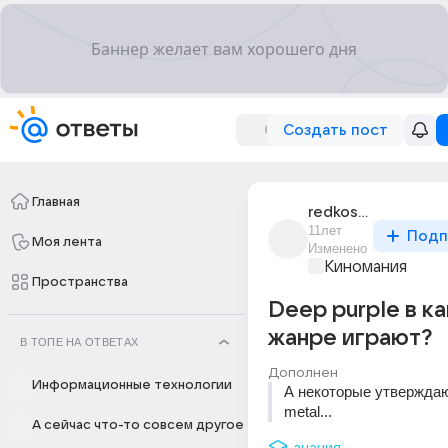
Создать пост
Главная
redkostnaia_2
11лет
Подп
Моя лента
Изменено
Киномания
Пространства
Deep purple в к
жанре играют?
В ТОПЕ НА ОТВЕТАХ
Дополнен
Информационные технологии
А некоторые утверждают
metal...
А сейчас что-то совсем другое