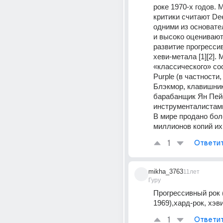
роке 1970-х годов. 
критики считают Dee
одними из основател
и высоко оценивают 
развитие прогрессив
хеви-метала [1][2].
«классического» со
Purple (в частности,
Блэкмор, клавишник
барабанщик Ян Пейс
инструменталистами
В мире продано боле
миллионов копий их 
1
Ответи
mikha_3763
11лет
Гуру
Прогрессивный рок 
1969),хард-рок, хэв
1
Ответи