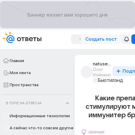
Создать пост
Главная
natusenok_4
11лет
Подп
Моя лента
Изменено
Бьютилэнд
Пространства
Какие преп
В ТОПЕ НА ОТВЕТАХ
стимулируют 
иммунитер бр
Информационные технологии
А сейчас что-то совсем другое
мнения