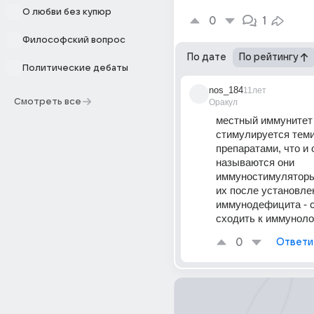
О любви без купюр
0
1
Философский вопрос
По дате
По рейтингу
Политические дебаты
nos_184
11лет
Смотреть все
Оракул
местный иммунитет 
стимулируется теми
препаратами, что и 
называются они 
иммуностимуляторы
их после установле
иммунодефицита - с
сходить к иммуноло
0
Ответи