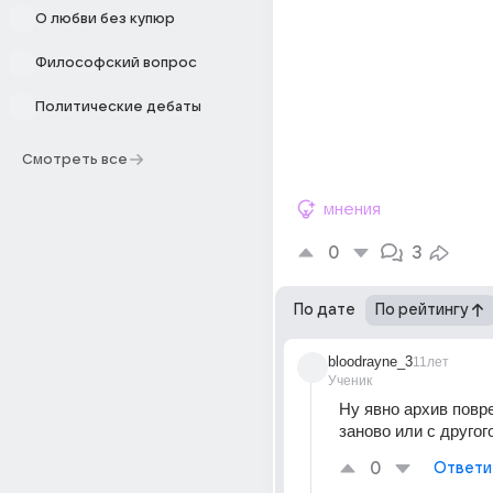
О любви без купюр
Философский вопрос
Политические дебаты
Смотреть все
мнения
0
3
По дате
По рейтингу
bloodrayne_3
11лет
Ученик
Ну явно архив повре
заново или с другог
0
Ответи