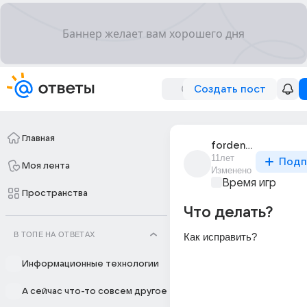
Создать пост
Главная
forden_2
11лет
Подп
Моя лента
Изменено
Время игр
Пространства
Что делать?
В ТОПЕ НА ОТВЕТАХ
Как исправить?
Информационные технологии
А сейчас что-то совсем другое