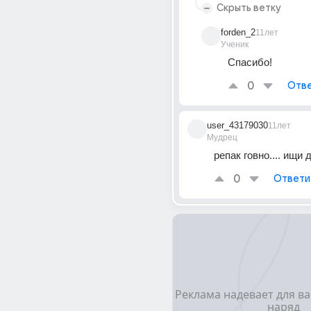
Скрыть ветку
forden_2
11лет
Ученик
Спасибо!
0
Отве
user_43179030
11лет
Мудрец
репак говно.... ищи 
0
Ответи