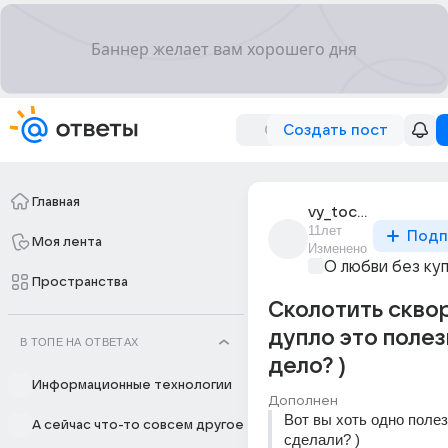
Создать пост
Главная
vy_tochno_chudnye
11лет
Подп
Моя лента
Изменено
О любви без ку
Пространства
Сколотить сквор
дупло это поле
В ТОПЕ НА ОТВЕТАХ
дело? )
Информационные технологии
Дополнен
Вот вы хоть одно полез
А сейчас что-то совсем другое
сделали? )