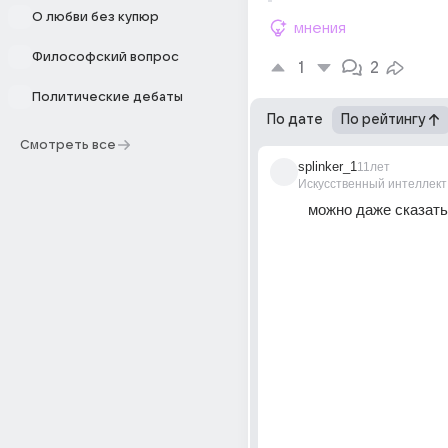
О любви без купюр
мнения
Философский вопрос
1
2
Политические дебаты
По дате
По рейтингу
Смотреть все
splinker_1
11лет
Искусственный интеллект
можно даже сказать -