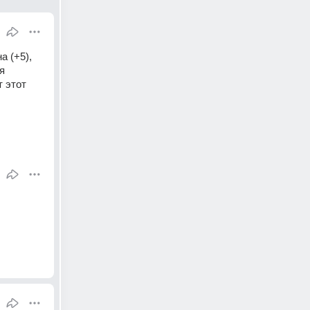
 (+5), 
 
 этот 