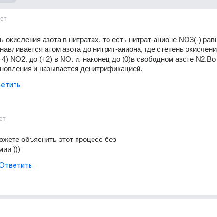
лет
окисления азота в нитратах, то есть нитрат-анионе NO3(-) равна
навливается атом азота до нитрит-аниона, где степень окисления
+4) NO2, до (+2) в NO, и, наконец до (0)в свободном азоте N2.Вот
ановления и называется денитрификацией.
етить
ет
можете объяснить этот процесс без
ии )))
Ответить