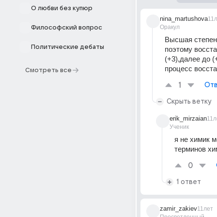
О любви без купюр
nina_martushova
11
Оракул
Философский вопрос
Высшая степень 
Политические дебаты
поэтому восста
(+3),далее до (
процесс восст
Смотреть все
1
Отв
Скрыть ветку
erik_mirzaian
11л
Ученик
я не химик 
терминов хим
0
1 ответ
zamir_zakiev
11лет