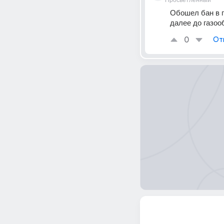
Просветленный
Обошел бан в г
далее до газоо
0
От