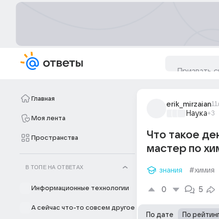
Главная
erik_mirzaian
11
Наука
+3
Моя лента
Что такое де
Пространства
мастер по хи
В ТОПЕ НА ОТВЕТАХ
знания
#химия
Информационные технологии
0
5
А сейчас что-то совсем другое
По дате
По рейтин