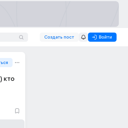
Создать пост
Войти
ться
) кто