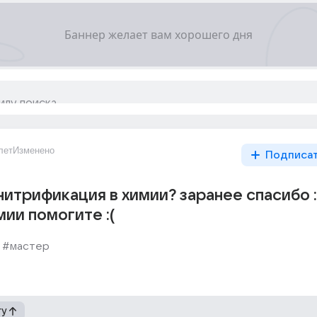
лет
Изменено
Подписа
нитрификация в химии? заранее спасибо :
мии помогите :(
#мастер
гу