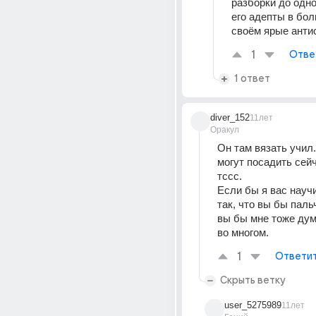
разборки до одног
его адепты в бол
своём ярые анти
1
Отве
1 ответ
diver_152
11лет
Оракул
Он там вязать учил. 
могут посадить сейч
тссс.
Если бы я вас научи
так, что вы бы паль
вы бы мне тоже дум
во многом.
1
Ответи
Скрыть ветку
user_5275989
11лет