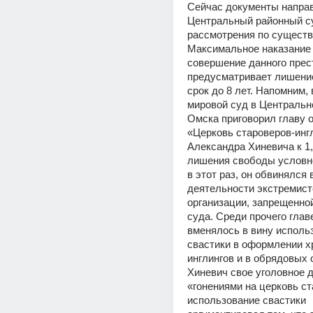
Сейчас документы направ
Центральный районный су
рассмотрения по существу
Максимальное наказание 
совершение данного прес
предусматривает лишение
срок до 8 лет. Напомним, в
мировой суд в Центрально
Омска приговорил главу о
«Церковь староверов-ингл
Александра Хиневича к 1,
лишения свободы условно.
в этот раз, он обвинялся 
деятельности экстремистс
организации, запрещенно
суда. Среди прочего главе
вменялось в вину использ
свастики в оформлении х
инглингов и в обрядовых 
Хиневич свое уголовное д
«гонениями на церковь ста
использование свастики 