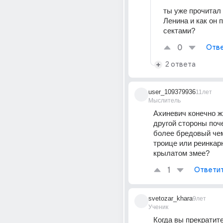
ты уже прочитал 
Ленина и как он 
сектами?
0
Отве
2 ответа
user_109379936
11лет
Мыслитель
Ахиневич конечно жж
другой стороны поче
более бредовый чем
троице или реинкарн
крылатом змее?
1
Ответи
svetozar_khara
9лет
Ученик
Когда вы прекратите 