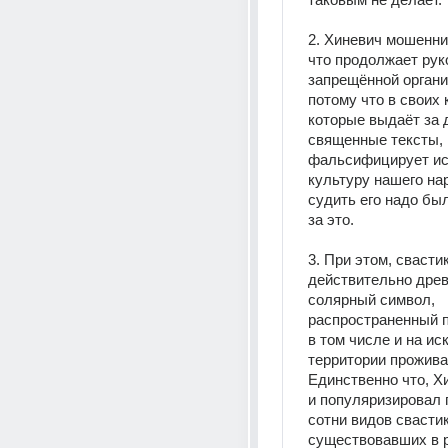
2. Хиневич мошенник
что продолжает рук
запрещённой организ
потому что в своих к
которые выдаёт за 
священные тексты, 
фальсифицирует ис
культуру нашего нар
судить его надо бы
за это.
3. При этом, свастика
действительно древ
солярный символ, 
распространенный п
в том числе и на иск
территории проживан
Единственно что, Х
и популяризировал 
сотни видов свастик,
существовавших в р