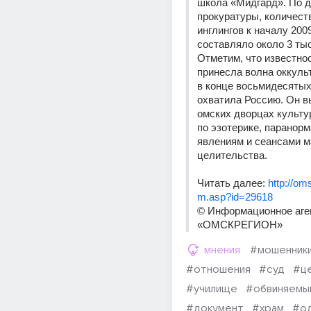
школа «Мидгард». По д
прокуратуры, количеств
инглингов к началу 2009
составляло около 3 тыс.
Отметим, что известнос
принесла волна оккульт
в конце восьмидесятых 
охватила Россию. Он вы
омских дворцах культу
по эзотерике, паранор
явлениям и сеансами м
целительства. 
Читать далее: 
http://oms
m.asp?id=29618
© Информационное аген
«ОМСКРЕГИОН»
мнения
#мошенник
#отношения
#суд
#ц
#училище
#обвиняемы
#документ
#храм
#о