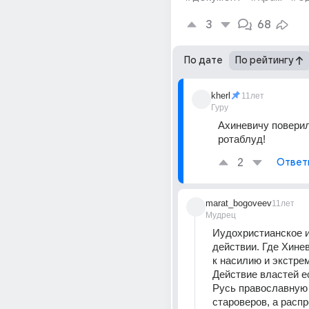
3
68
По дате
По рейтингу
kherl
11лет
Гуру
Ахиневичу поверили
ротаблуд!
2
Ответ
marat_bogoveev
11лет
Мудрец
Иудохристианское иг
действии. Где Хинев
к насилию и экстрем
Действие властей ес
Русь православную 
староверов, а распр