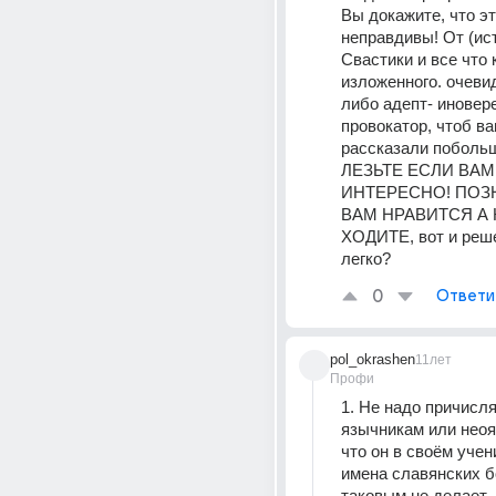
Вы докажите, что эт
неправдивы! От (ист
Свастики и все что 
изложенного. очевид
либо адепт- иновере
провокатор, чтоб ва
рассказали побольш
ЛЕЗЬТЕ ЕСЛИ ВАМ 
ИНТЕРЕСНО! ПОЗН
ВАМ НРАВИТСЯ А К
ХОДИТЕ, вот и реше
легко?
0
Ответи
pol_okrashen
11лет
Профи
1. Не надо причисля
язычникам или неояз
что он в своём учен
имена славянских бо
таковым не делает.