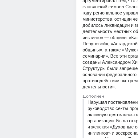
аргументировал тем, что 
славянский символ Солнца
году региональное управл
министерства юстиции чер
добилось ликвидации и за
деятельность местных об
инглингов — общины «Ка
Перуновой», «Асгардской 
общины», а также «Мужск
семинарии». Все эти орга
созданы Александром Хин
Структуры были запрещен
основании федерального 
противодействии экстрем
деятельности».
Дополнен
Нарушая постановление
руководство секты про
активную деятельность
организации. Была отк
и женская «Духовные с
инглингов» и воскресна