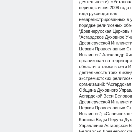
деятельности). «Установле
период с июня 2009 года п
года руководитель 
незарегистрированных в 
порядке религиозных объ
“Древнерусская Церковь С
“Асгардское Духовное Уч
Древнерусской Инглиисти
Церкви Православных Ст
Инглингов” Александр Хин
организовал на территори
области, а также в сети И
деятельность трех ликви
экстремистских религиозн
организаций: “Асгардская
Община Духовного Управл
Асгардской Веси Беловод
Древнерусской Инглиисти
Церкви Православных Ст
Инглингов”; «Славянская
Капища Веды Перуна Духо
Управления Асгардской В
Беловодья Древнерусской