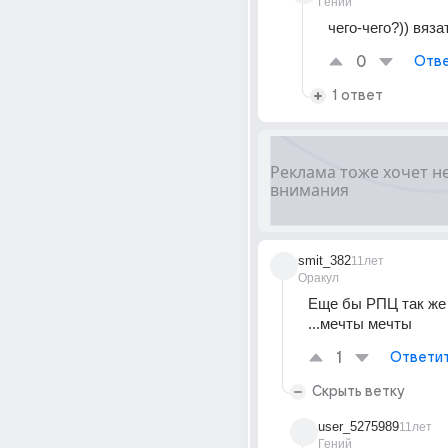
Гений
чего-чего?)) вяза
0
Отве
1 ответ
smit_382
11лет
Оракул
Еще бы РПЦ так же 
...мечты мечты
1
Ответи
Скрыть ветку
user_5275989
11лет
Гений