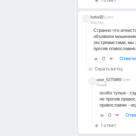
1 ответ
fortis92
11лет
Мастер
Странно что атеисто
объявили мошенника
экстремистами, мы 
против пгавославия
0
Ответи
Скрыть ветку
user_5275989
11лет
Гений
особо тупые - сяд
не против правос
православия - не
0
Отве
1 ответ