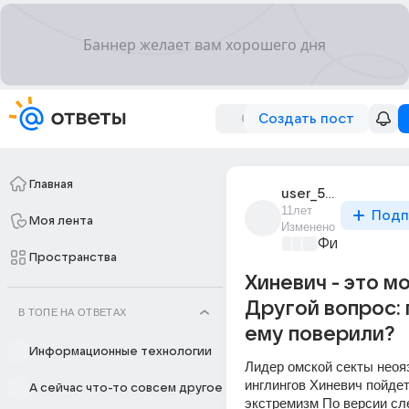
Создать пост
Главная
user_5275989
11лет
Подп
Моя лента
Изменено
Философски
Пространства
Хиневич - это м
Другой вопрос:
В ТОПЕ НА ОТВЕТАХ
ему поверили?
Информационные технологии
Лидер омской секты неоя
инглингов Хиневич пойдет 
А сейчас что-то совсем другое
экстремизм По версии сле