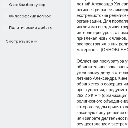
летний Александр Хиневи
О любви без купюр
регионе три ранее ликвид
экстремистские религиозн
Философский вопрос
организации. Для пропага
инглиизма он администри
Политические дебаты
интернет-ресурсы, с пом
привлекал новых членов, 
Смотреть все
распространял в них рели
материалы. [ОБНОВЛЕН
Областная прокуратура у
обвинительное заключени
уголовному делу в отнош
летнего Александра Хинев
обвиняется в совершении 
преступления, предусмотре
282.2 УК РФ (организация
религиозного объединения
которого судом принято в
законную силу решение о
или запрете деятельности 
осуществлением экстреми