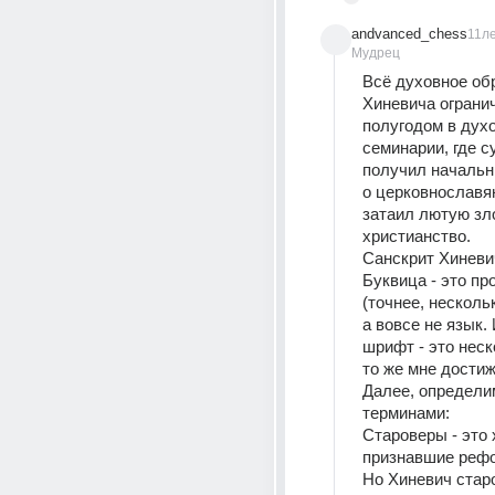
andvanced_chess
11л
Мудрец
Всё духовное обр
Хиневича огранич
полугодом в духо
семинарии, где с
получил начальн
о церковнославян
затаил лютую зло
христианство.
Санскрит Хиневи
Буквица - это пр
(точнее, несколь
а вовсе не язык. 
шрифт - это неск
то же мне достиж
Далее, определим
терминами:
Староверы - это 
признавшие рефо
Но Хиневич стар