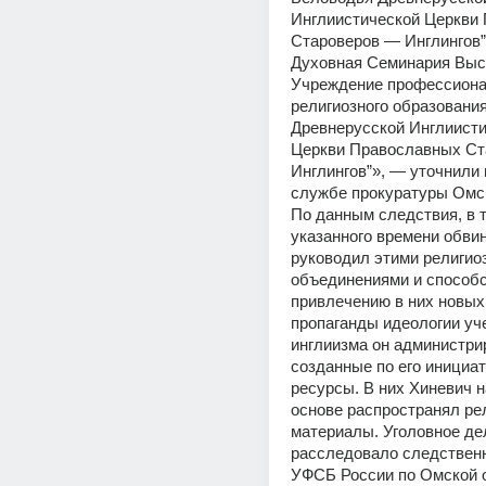
Инглиистической Церкви 
Староверов — Инглингов”;
Духовная Семинария Выс
Учреждение профессиона
религиозного образования
Древнерусской Инглиисти
Церкви Православных Ст
Инглингов”», — уточнили 
службе прокуратуры Омск
По данным следствия, в т
указанного времени обви
руководил этими религио
объединениями и способс
привлечению в них новых 
пропаганды идеологии уч
инглиизма он администри
созданные по его инициат
ресурсы. В них Хиневич н
основе распространял ре
материалы. Уголовное дел
расследовало следственн
УФСБ России по Омской о