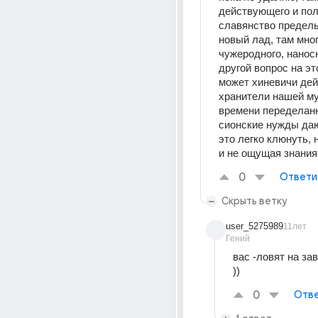
действующего и пол
славянство пределы
новый лад, там мног
чужеродного, наносн
другой вопрос на эт
может хиневичи дей
хранители нашей муд
времени переделанн
сионские нужды даю
это легко клюнуть, 
и не ощущая знания
0
Ответи
Скрыть ветку
user_5275989
11лет
Гений
вас -ловят на зав
))
0
Отве