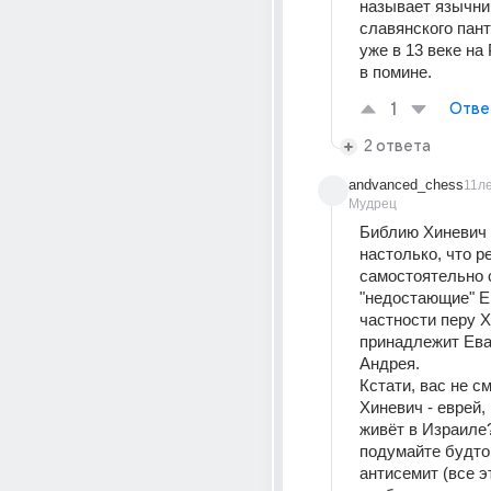
называет язычник
славянского пант
уже в 13 веке на
в помине.
1
Отве
2 ответа
andvanced_chess
11л
Мудрец
Библию Хиневич "
настолько, что р
самостоятельно с
"недостающие" Ев
частности перу Х
принадлежит Еван
Андрея.
Кстати, вас не см
Хиневич - еврей, 
живёт в Израиле?
подумайте будто 
антисемит (все э