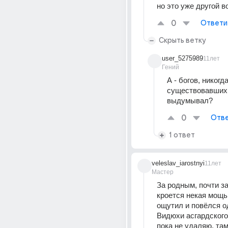
но это уже другой в
0
Ответи
Скрыть ветку
user_5275989
11лет
Гений
А - богов, никогда
существовавших,
выдумывал?
0
Отве
1 ответ
veleslav_iarostnyi
11лет
Мастер
За родным, почти з
кроется некая мощь.
ощутил и повёлся о
Видюхи асгардского
пока не удаляю, там