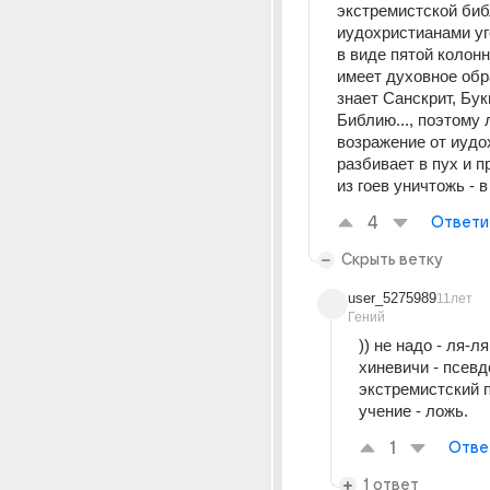
экстремистской биб
иудохристианами уг
в виде пятой колонн
имеет духовное обра
знает Санскрит, Букв
Библию..., поэтому 
возражение от иудо
разбивает в пух и п
из гоев уничтожь - в
4
Ответи
Скрыть ветку
user_5275989
11лет
Гений
)) не надо - ля-ля ))
хиневичи - псевд
экстремистский пр
учение - ложь.
1
Отве
1 ответ