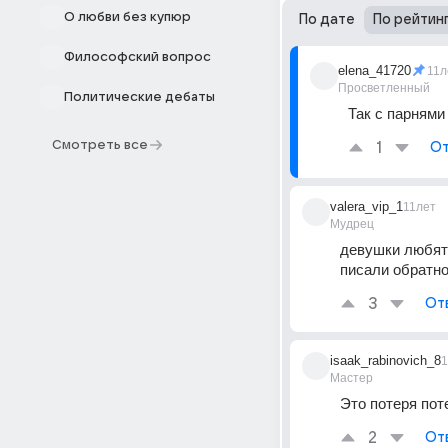
О любви без купюр
По дате
По рейтин
Философский вопрос
elena_41720
11л
Просветленный
Политические дебаты
Так с парнями
Смотреть все
1
От
valera_vip_1
11лет
Мудрец
девушки любят 
писали обратно
3
От
isaak_rabinovich_8
1
Мастер
Это потеря поте
2
От