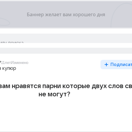
7
11лет
Изменено
Подписа
з купюр
вам нравятся парни которые двух слов св
не могут?