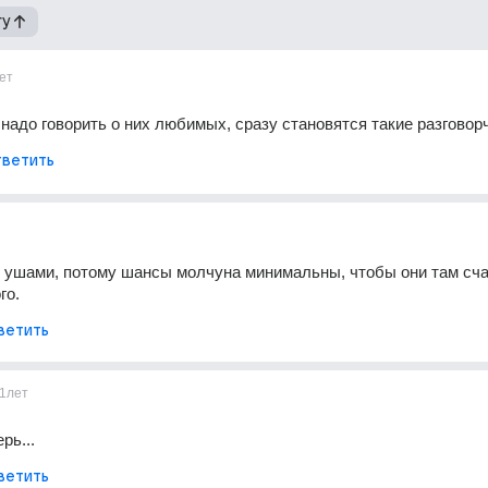
гу
ет
 надо говорить о них любимых, сразу становятся такие разговорч
ветить
ушами, потому шансы молчуна минимальны, чтобы они там счас
го.
ветить
1лет
рь...
ветить