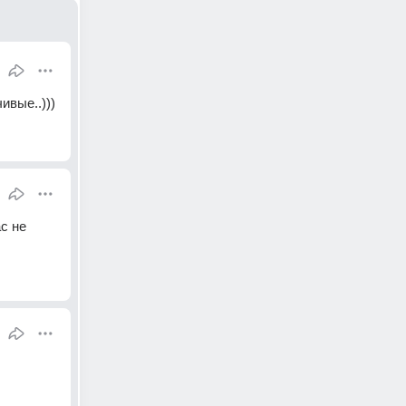
ивые..)))
 не 