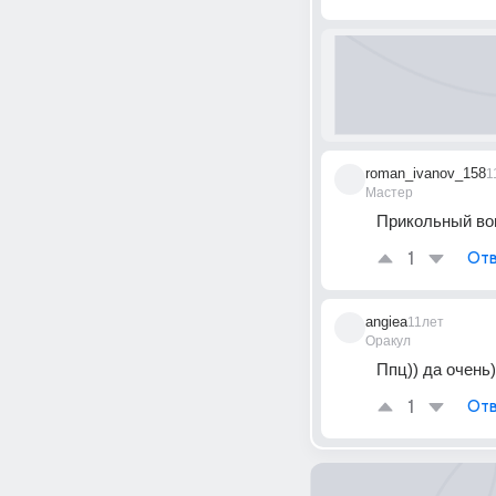
roman_ivanov_158
1
Мастер
Прикольный во
1
Отв
angiea
11лет
Оракул
Ппц)) да очень))
1
Отв