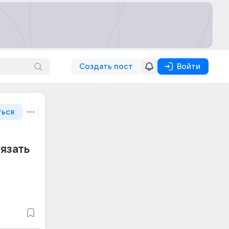
Создать пост
Войти
ться
язать