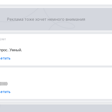
1лет
прос. Умный.
етить
)))))
етить