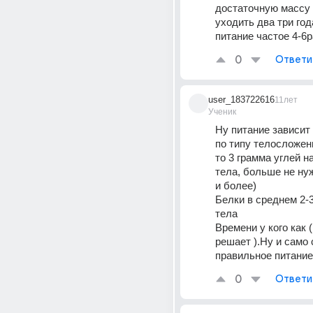
достаточную массу а
уходить два три год
питание частое 4-6р
0
Ответи
user_183722616
11лет
Ученик
Ну питание зависит о
по типу телосложени
то 3 грамма углей на 
тела, больше не нужн
и более)
Белки в среднем 2-3 
тела 
Времени у кого как (
решает ).Ну и само 
правильное питание
0
Ответи