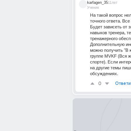
karfagen_35
11лет
Ученик
На такой вопрос нел
точного ответа. Все 
Будет зависеть от з
навыков тренера, те
тренажерного обесп
Дополнительную ин
можно получить "В к
группе MVKF (Вся жи
спорте). Если интер
на другие темы пиши
обсуждениях.
0
Ответи