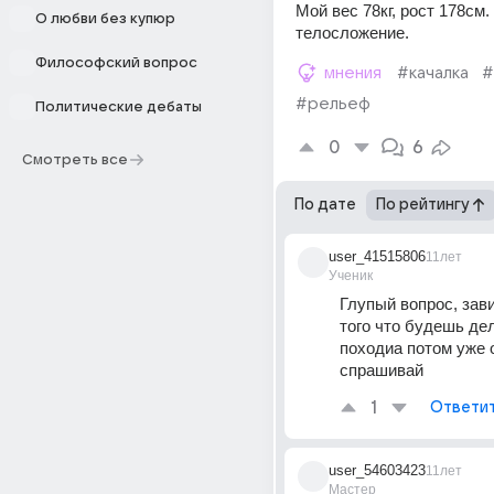
Мой вес 78кг, рост 178см.
О любви без купюр
телосложение.
Философский вопрос
мнения
#качалка
#
#рельеф
Политические дебаты
0
6
Смотреть все
По дате
По рейтингу
user_41515806
11лет
Ученик
Глупый вопрос, зави
того что будешь дел
походиа потом уже 
спрашивай
1
Ответи
user_54603423
11лет
Мастер