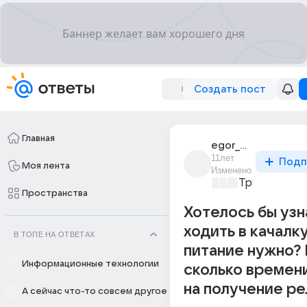
Создать пост
Главная
egor_gavrilov_182
11лет
Подп
Моя лента
Изменено
Трушный сп
Пространства
Хотелось бы узн
ходить в качалку
В ТОПЕ НА ОТВЕТАХ
питание нужно?
Информационные технологии
сколько времен
на получение р
А сейчас что-то совсем другое