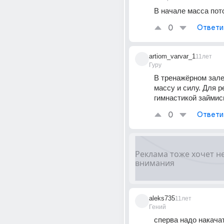
В начале масса пот
0
Ответи
artiom_varvar_1
11лет
Гуру
В тренажёрном зале
массу и силу. Для 
гимнастикой займис
0
Ответи
aleks735
11лет
Гений
сперва надо накачат