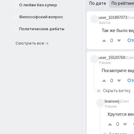
По дате
По рейтин
О любви без купюр
Философский вопрос
user_101897073
11л
Знаток
Политические дебаты
Так же было ви
0
От
Смотреть все
user_15520769
11ле
Ученик
Посмотрите вид
0
От
Скрыть ветку
brainserj
11лет
Ученик
Крутится ве
0