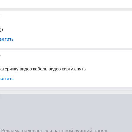
т
))
ветить
т
атеринку видео кабель видео карту снять
ветить