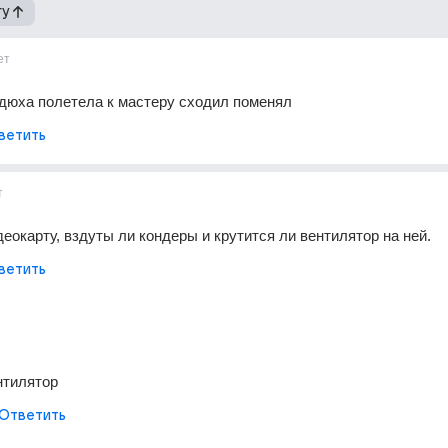
гу
ет
дюха полетела к мастеру сходил поменял
ветить
т
еокарту, вздуты ли кондеры и крутится ли вентилятор на ней.
ветить
нтилятор
Ответить