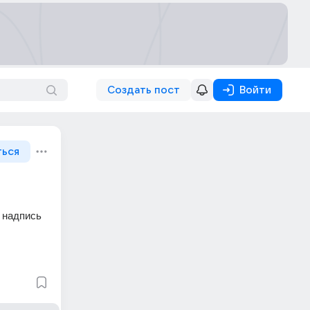
Создать пост
Войти
ться
 надпись 