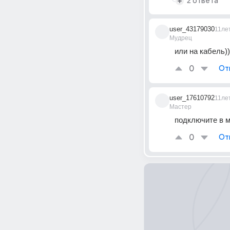
2 ответа
user_43179030
11ле
Мудрец
или на кабель))
0
От
user_17610792
11ле
Мастер
подключите в м
0
От