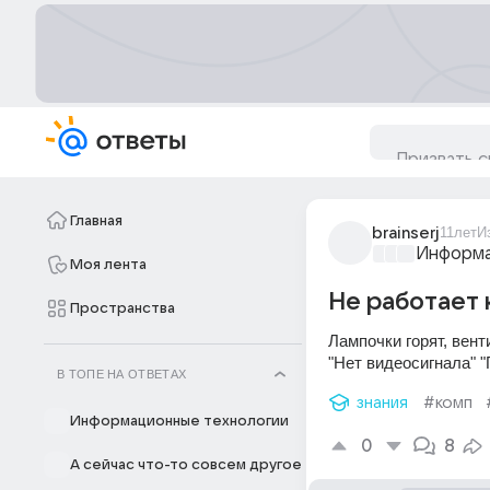
Главная
brainserj
11лет
И
Информа
Моя лента
Не работает 
Пространства
Лампочки горят, вент
"Нет видеосигнала" 
В ТОПЕ НА ОТВЕТАХ
знания
#комп
Информационные технологии
0
8
А сейчас что-то совсем другое