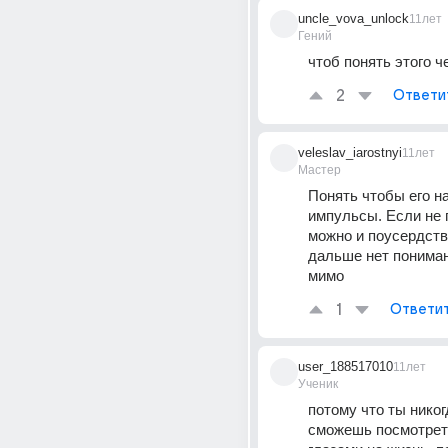
uncle_vova_unlock
11лет
Гений
чтоб понять этого ч
2
Ответи
veleslav_iarostnyi
11лет
Мастер
Понять чтобы его н
импульсы. Если не 
можно и поусердство
дальше нет понимани
мимо
1
Ответи
user_188517010
11лет
Ученик
потому что ты никогд
сможешь посмотрет