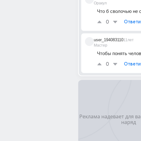
Оракул
Что б сволочью не ст
0
Ответи
user_194083110
11лет
Мастер
Чтобы понять чело
0
Ответи