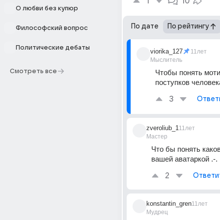
1
10
О любви без купюр
По дате
По рейтингу
Философский вопрос
Политические дебаты
viorika_127
11лет
Мыслитель
Смотреть все
Чтобы понять моти
поступков человек
3
Ответ
zveroliub_1
11лет
Мастер
Что бы понять каков
вашей аватаркой .-.
2
Ответи
konstantin_gren
11лет
Мудрец