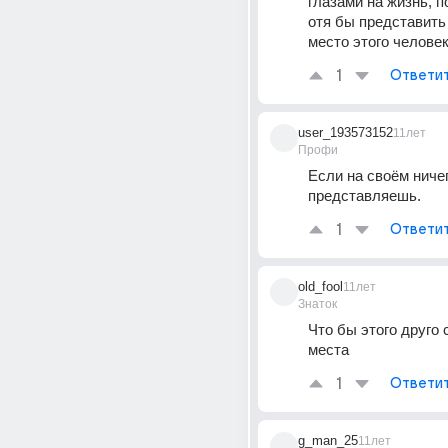
глазами на жизнь, п
отя бы представить 
место этого челове
1
Ответи
user_193573152
11лет
Профи
Если на своём ничег
представляешь.
1
Ответи
old_fool
11лет
Знаток
Что бы этого друго с
места
1
Ответи
g_man_25
11лет