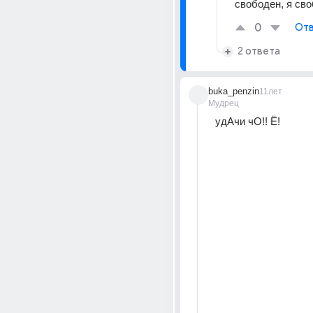
свободен, я сво
0
Отв
2 ответа
buka_penzin
11лет
Мудрец
удАчи чО!! Ё!