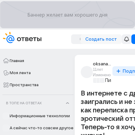
Создать пост
Главная
oksana_pavlova_605
11лет
Подп
Моя лента
Изменено
Пикантно о 
Пространства
В интернете с 
заигрались и не
В ТОПЕ НА ОТВЕТАХ
как переписка 
Информационные технологии
эротический от
Теперь-то я хочу
А сейчас что-то совсем другое