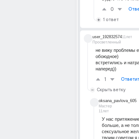
0
Отве
1 ответ
user_192832574
11лет
Просветленный
не вижу проблемы е
обоюдное)
встретились и натра
наперед))
1
Ответи
Скрыть ветку
oksana_pavlova_605
Мастер
11лет
У нас притяжение
больше, а не толь
сексуальное жела
твоим советом я н