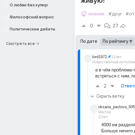
живую!
О любви без купюр
мнения
#друг
#от
Философский вопрос
0
27
Политические дебаты
По дате
По рейтингу
Смотреть все
lord1972
11лет
Искусственный интелле
а в чём проблема-то
встреться с ним, п
2
Ответ
Скрыть ветку
oksana_pavlova_605
Мастер
11лет
4000 км разделя
Больше ничего д