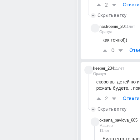
2
Ответи
Скрыть ветку
nastroenie_20
11лет
Оракул
как точно!))
0
Отве
keeper_234
11лет
Оракул
скоро вы детей по и
рожать будете... по
2
Ответи
Скрыть ветку
oksana_pavlova_605
Мастер
11лет
Будто что-то пло