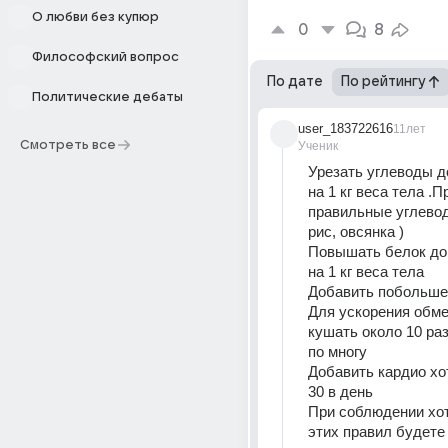
О любви без купюр
0
8
Философский вопрос
По дате
По рейтингу
Политические дебаты
user_183722616
11лет
Смотреть все
Ученик
Урезать углеводы до
на 1 кг веса тела .П
правильные углеводы
рис, овсянка )
Повышать белок до 2
на 1 кг веса тела
Добавить побольше 
Для ускорения обме
кушать около 10 раз 
по многу 
Добавить кардио хо
30 в день 
При соблюдении хот
этих правил будете