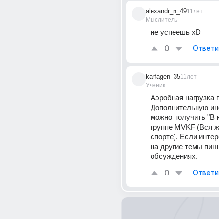
alexandr_n_49
11лет
Мыслитель
не успеешь xD
0
Ответи
karfagen_35
11лет
Ученик
Аэробная нагрузка 
Дополнительную ин
можно получить "В к
группе MVKF (Вся жи
спорте). Если интер
на другие темы пиши
обсуждениях.
0
Ответи