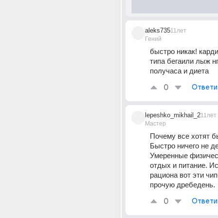
aleks735
11лет
Гений
быстро никак! карди
типа бегаили лыж нг
получаса и диета
0
Ответи
lepeshko_mikhail_2
11лет
Мастер
Почему все хотят б
Быстро ничего не д
Умеренные физическ
отдых и питание. Ис
рациона вот эти чип
прочую дребедень.
0
Ответи