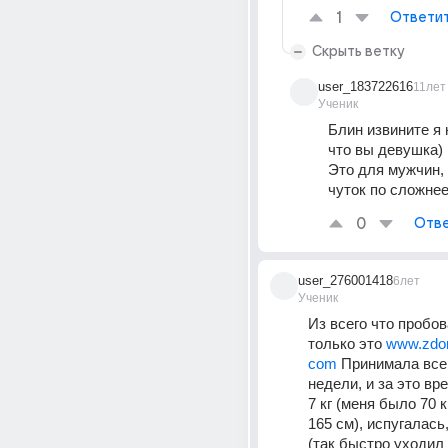
1
Ответи
Скрыть ветку
user_183722616
11лет
Ученик
Блин извините я 
что вы девушка)
Это для мужчин,
чуток по сложне
0
Отве
user_276001418
6лет
Ученик
Из всего что пробов
только это 
www.zdor
com
 Принимала всег
недели, и за это вр
7 кг (меня было 70 к
165 см), испугалась
(так быстро уходил в