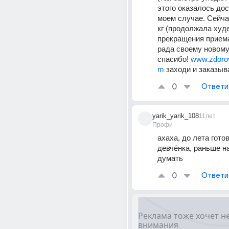
этого оказалось дос
моем случае. Сейчас
кг (продолжала худе
прекращения приема
рада своему новому 
спасибо! 
www.zdorov
m
 заходи и заказыв
0
Ответи
yarik_yarik_108
11лет
Профи
ахаха, до лета готов
девчёнка, раньше н
думать
0
Ответи