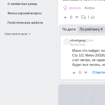
О любви без купюр
мнения
#игра
Философский вопрос
0
1
Политические дебаты
По дате
По рейтингу
Смотреть все
silvertigergc
11лет
Мыслитель
Мало что пойдет, по
Cry 1/2, Metro 2033/L
счет метро, не гаран
будет все летать, н
0
Ответи