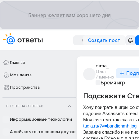
Создать пост
Главная
dima_petrov_3105
11лет
Подп
Моя лента
Изменено
Время игр
Пространства
Подскажите Сте
В ТОПЕ НА ОТВЕТАХ
Хочу поиграть в игры со с
подобие Assassin's creed 
Моя система так сказать 
Информационные технологии
tudia.ru/?v=bandichmh.jpg
Зарание спасибо и не писа
А сейчас что-то совсем другое
системка Го*но и т. п я эт