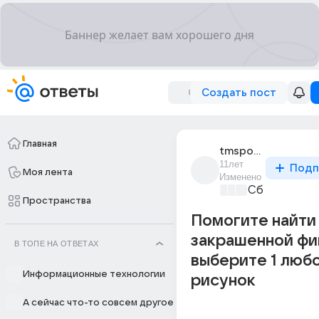
Создать пост
Главная
tmsportiktm_1
11лет
Подп
Моя лента
Изменено
Сборная До
Пространства
Помогите найти
закрашенной фи
В ТОПЕ НА ОТВЕТАХ
выберите 1 люб
Информационные технологии
рисунок
А сейчас что-то совсем другое