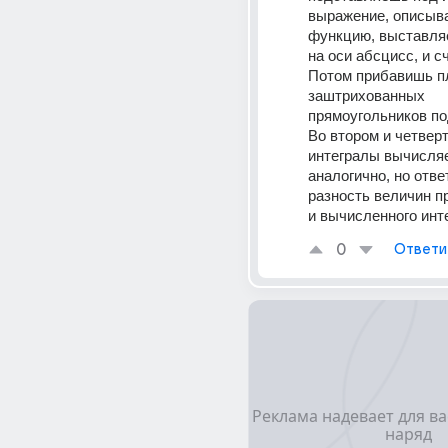
выражение, описыв
функцию, выставля
на оси абсцисс, и с
Потом прибавишь п
заштрихованных 
прямоугольников по
Во втором и четверт
интегралы вычисля
аналогично, но отве
разность величин п
и вычисленного инт
0
Ответи