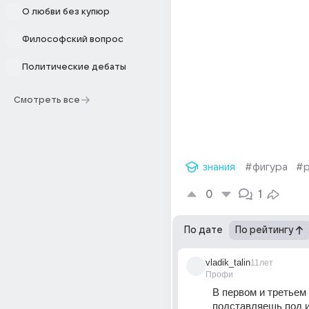
О любви без купюр
Философский вопрос
Политические дебаты
Смотреть все
знания
#фигура
#р
0
1
По дате
По рейтингу
vladik_talin
11лет
Профи
В первом и третьем 
подставляешь под и