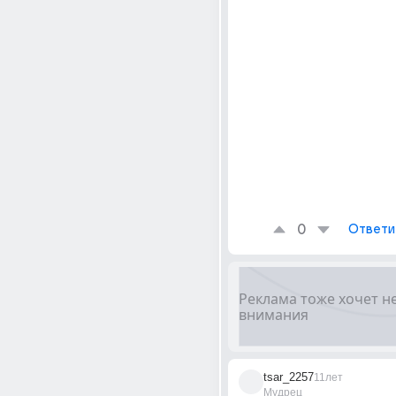
0
Ответи
tsar_2257
11лет
Мудрец