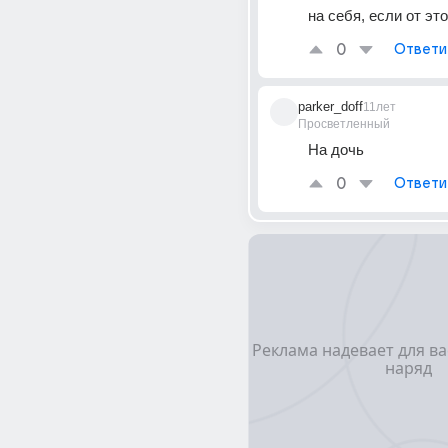
на себя, если от это
0
Ответи
parker_doff
11лет
Просветленный
На дочь
0
Ответи