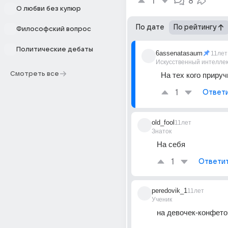
1
8
О любви без купюр
По дате
По рейтингу
Философский вопрос
Политические дебаты
6assenatasaum
11лет
Искусственный интелле
Смотреть все
На тех кого приручи
1
Ответ
old_fool
11лет
Знаток
На себя
1
Ответи
peredovik_1
11лет
Ученик
на девочек-конфето