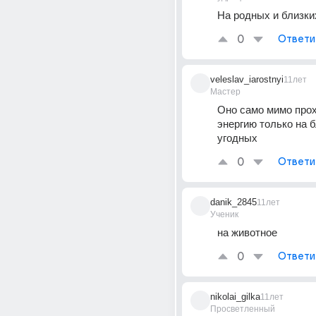
На родных и близки
0
Ответи
veleslav_iarostnyi
11лет
Мастер
Оно само мимо прохо
энергию только на б
угодных
0
Ответи
danik_2845
11лет
Ученик
на животное
0
Ответи
nikolai_gilka
11лет
Просветленный