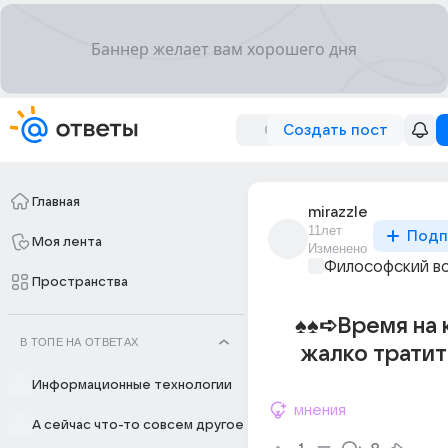
Создать пост
Главная
mirazzle
11лет
Подп
Моя лента
Изменено
Философский в
Пространства
♠♠➪Время на 
В ТОПЕ НА ОТВЕТАХ
жалко тратит
Информационные технологии
мнения
А сейчас что-то совсем другое