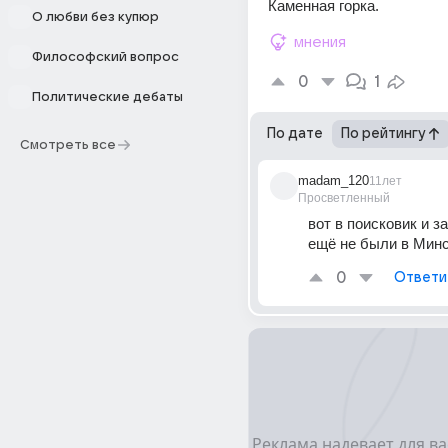
Каменная горка.
О любви без купюр
мнения
Философский вопрос
0
1
Политические дебаты
По дате
По рейтингу
Смотреть все
madam_120
11лет
Просветленный
вот в поисковик и за
ещё не были в Мин
0
Ответи