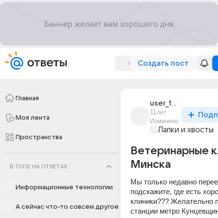
Создать пост
Главная
user_194976788
11лет
Подп
Моя лента
Изменено
Лапки и хвосты
Пространства
Ветеринарные к
Минска
В ТОПЕ НА ОТВЕТАХ
Мы только недавно переех
Информационные технологии
подскажите, где есть хоро
клиники??? Желательно п
А сейчас что-то совсем другое
станции метро Кунцевщина