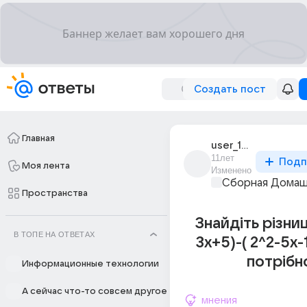
Создать пост
Главная
user_194791194
11лет
Подп
Моя лента
Изменено
Сборная Домаш
Пространства
Знайдіть різниц
В ТОПЕ НА ОТВЕТАХ
3х+5)-( 2^2-5х-
потрібн
Информационные технологии
А сейчас что-то совсем другое
мнения