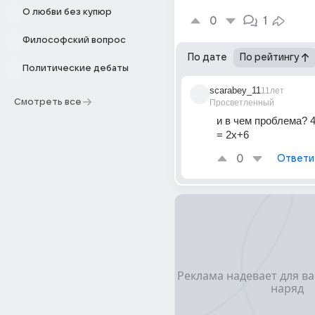
О любви без купюр
0
1
Философский вопрос
По дате
По рейтингу
Политические дебаты
scarabey_11
11лет
Смотреть все
Просветленный
и в чем проблема? 4
= 2х+6
0
Ответи