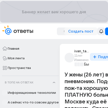
Создать пост
Главная
ivan_taraskin_1
11лет
Подп
Моя лента
Изменено
Бьютилэнд
+2
Пространства
У жены (26 лет)
пневмонию. Под
В ТОПЕ НА ОТВЕТАХ
пож-та хорошую
Информационные технологии
ПЛАТНУЮ больн
Москве куда её
А сейчас что-то совсем другое