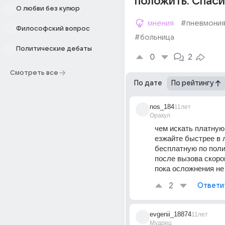
положить. Спас
О любви без купюр
мнения
#пневмони
Философский вопрос
#больница
Политические дебаты
0
2
Смотреть все
По дате
По рейтингу
nos_184
11лет
Оракул
чем искать платную 
езжайте быстрее в 
бесплатную по пол
после вызова скоро
пока осложнения не
2
Ответи
evgenii_18874
11лет
Мудрец