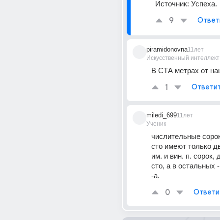
Источник:
Успеха.
9
Ответ
piramidonovna
11лет
Искусственный интеллект
В СТА метрах от на
1
Ответи
miledi_699
11лет
Ученик
числительные сорок,
сто имеют только дв
им. и вин. п. сорок, 
сто, а в остальных -
-а.
0
Ответи