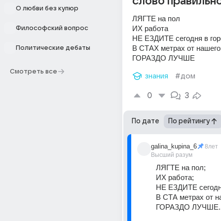
слово правильно
О любви без купюр
ЛЯГТЕ на пол
ИХ работа
Философский вопрос
НЕ ЕЗДИТЕ сегодня в го
В СТАХ метрах от нашего
Политические дебаты
ГОРАЗДО ЛУЧШЕ
Смотреть все
знания
#дом
0
3
По дате
По рейтингу
galina_kupina_6
8лет
Высший разум
ЛЯГТЕ на пол;
ИХ работа;
НЕ ЕЗДИТЕ сегодня
В СТА метрах от н
ГОРАЗДО ЛУЧШЕ.