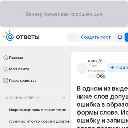
Создать пост
Главная
user_95147017
11лет
Подп
Моя лента
Изменено
Образователь
Пространства
В одном из выд
ниже слов допу
В ТОПЕ НА ОТВЕТАХ
ошибка в образ
Информационные технологии
формы слова. И
ошибку и запиш
А сейчас что-то совсем другое