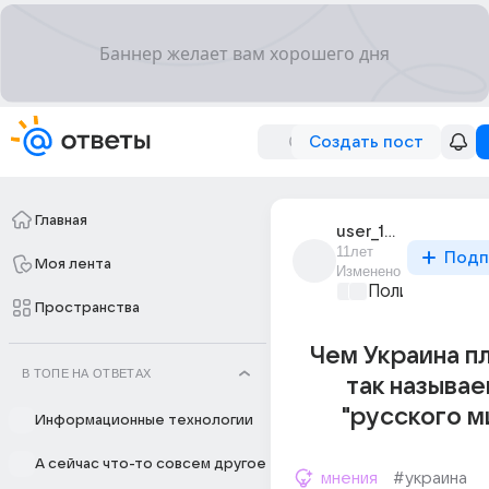
Создать пост
Главная
user_194978500
11лет
Подп
Моя лента
Изменено
Политические
Пространства
Чем Украина п
В ТОПЕ НА ОТВЕТАХ
так называ
"русского м
Информационные технологии
А сейчас что-то совсем другое
мнения
#украина