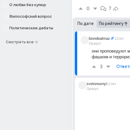
О любви без купюр
0
7
Философский вопрос
По дате
По рейтингу
Политические дебаты
biondealmaz
11лет
Смотреть все
Оракул
они проповедуют м
фашизм и террори
3
Ответ
svetonosnyi
11лет
Оракул