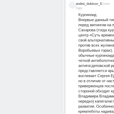
andrei_dubtsov_6
11лет
Гуру
Кургиноид
Впервые данный тип
перед митингом на п
Сахарова (тогда кур
центр «Суть времен
свой альтернативны
против всех жуликов
Воробьевых горах). 
обычные кургиноиды
четкой антиболотной
антигосдеповской ри
представляется яры
воспевает Сергея Е
но в отличие от нас
приверженцев после
стороной обходит кр
Владимира Владимир
нередко) капиталист
развития. Особенно
кремлеботы надевал