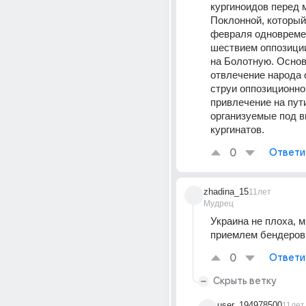
кургиноидов перед м
Поклонной, который 
февраля одновремен
шествием оппозиции
на Болотную. Основ
отвлечение народа о
струи оппозиционног
привлечение на пути
организуемые под в
кургинатов.
0
Ответи
zhadina_15
11лет
Мудрец
Украина не плоха, м
приемлем бендеров
0
Ответи
Скрыть ветку
user_194978500
11лет