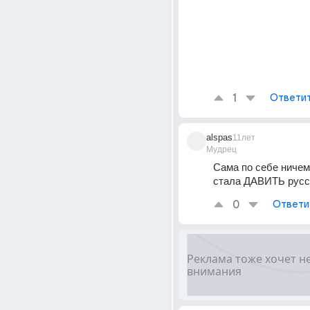
1
Ответи
alspas
11лет
Мудрец
Сама по себе ничем,
стала ДАВИТЬ русс
0
Ответи