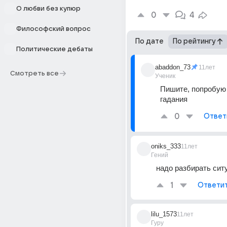
О любви без купюр
0
4
Философский вопрос
По дате
По рейтингу
Политические дебаты
abaddon_73
11лет
Смотреть все
Ученик
Пишите, попробую 
гадания
0
Ответ
oniks_333
11лет
Гений
надо разбирать сит
1
Ответи
lilu_1573
11лет
Гуру