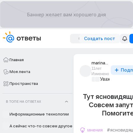
Создать пост
Главная
marina_shirokikh_5
11лет
Подп
Моя лента
Изменено
Уважаемый ма
Пространства
Тут ясновидящ
В ТОПЕ НА ОТВЕТАХ
Совсем запут
Помогите
Информационные технологии
А сейчас что-то совсем другое
мнения
#ясновидя