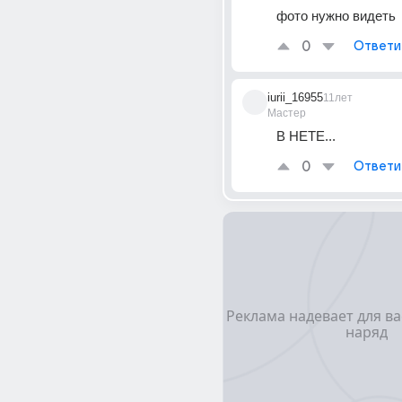
фото нужно видеть
0
Ответи
iurii_16955
11лет
Мастер
В НЕТЕ...
0
Ответи