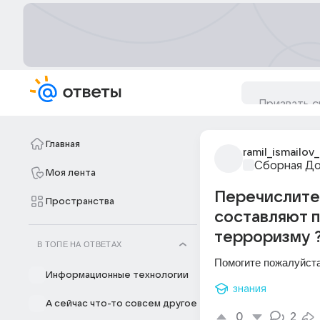
Главная
ramil_ismailov_
Сборная Д
Моя лента
Перечислите 
Пространства
составляют 
терроризму 
В ТОПЕ НА ОТВЕТАХ
Помогите пожалуйста
Информационные технологии
знания
А сейчас что-то совсем другое
0
2