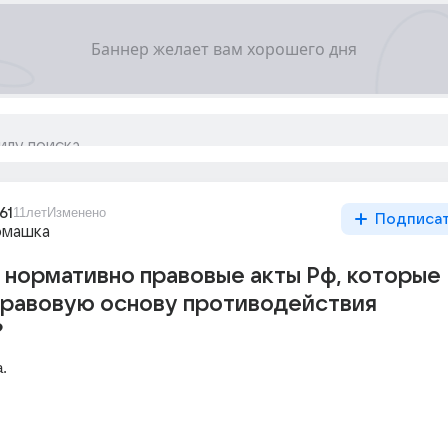
61
11лет
Изменено
Подписа
омашка
нормативно правовые акты Рф, которые
правовую основу противодействия
?
.