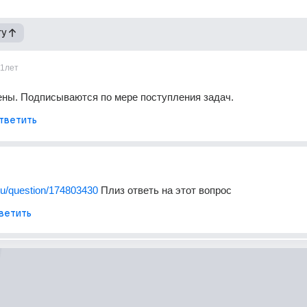
гу
11лет
ены. Подписываются по мере поступления задач.
тветить
l.ru/question/174803430
 Плиз ответь на этот вопрос
ветить