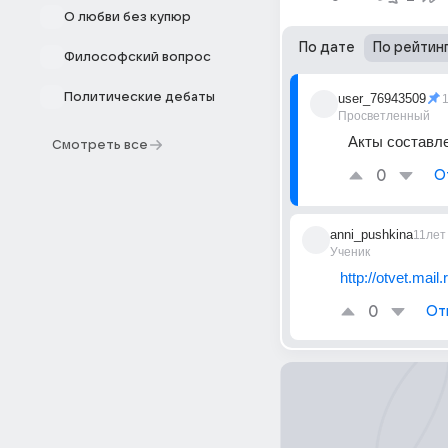
О любви без купюр
По дате
По рейтин
Философский вопрос
Политические дебаты
user_76943509
Просветленный
Акты составл
Смотреть все
0
О
anni_pushkina
11лет
Ученик
http://otvet.mai
0
От