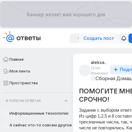
Создать пост
Главная
aleksandr_88605
11лет
Подп
Моя лента
Изменено
Сборная Домаш
Пространства
ПОМОГИТЕ МН
СРОЧНО!
В ТОПЕ НА ОТВЕТАХ
Задание с выбором ответ
Информационные технологии
Из цифр 1,2,5 и 8 составл
трехзначные числа, так, 
А сейчас что-то совсем другое
числе не повторялись. Как