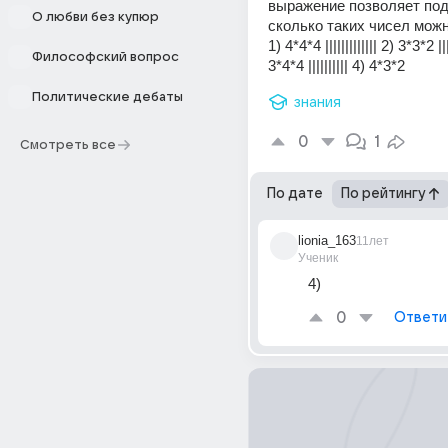
выражение позволяет подс
О любви без купюр
сколько таких чисел мож
1) 4*4*4 ||||||||||||| 2) 3*3*2 |||||
Философский вопрос
3*4*4 |||||||||| 4) 4*3*2
Политические дебаты
знания
0
1
Смотреть все
По дате
По рейтингу
lionia_163
11лет
Ученик
4)
0
Ответи