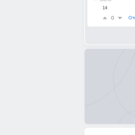
Знаток
14
0
От