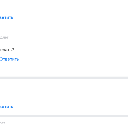
ветить
11лет
делать?
Ответить
ветить
лет