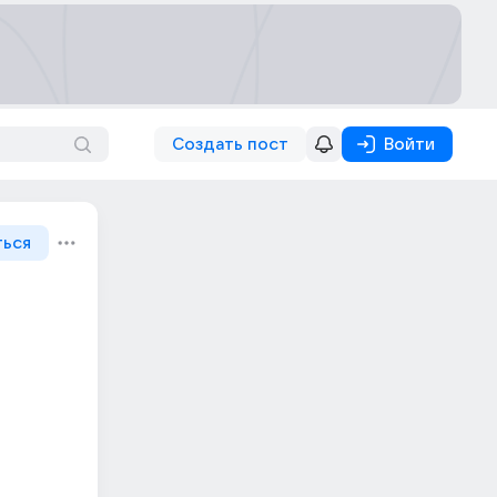
Создать пост
Войти
ться