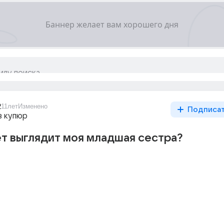
2
11лет
Изменено
Подписа
з купюр
ет выглядит моя младшая сестра?