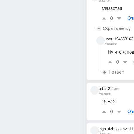
Знаток
глазастая
0
От
Скрыть ветку
user_194653162
Ученик
Ну что ж по
0
1 ответ
udik_2
11лет
Ученик
15 +/-2
0
От
inga_dzhugashvili
11