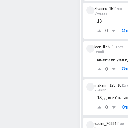
zhadina_15
11лет
Мудрец
13
0
От
leon_ilich_1
11лет
Гений
можно ей уже в
0
От
maksim_123_10
11л
Ученик
18, даже больш
0
От
vadim_20994
11лет