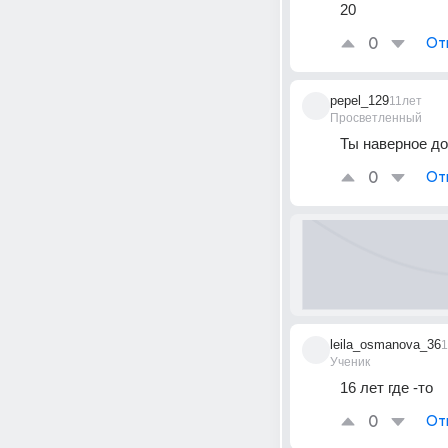
20
0
От
pepel_129
11лет
Просветленный
Ты наверное до
0
От
leila_osmanova_36
1
Ученик
16 лет где -то
0
От