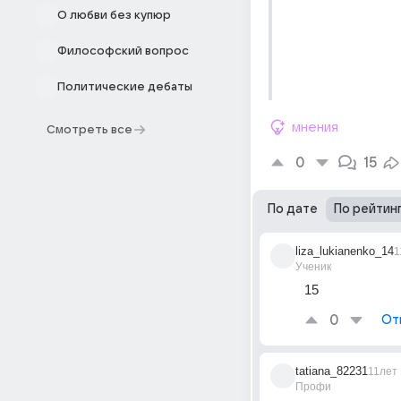
О любви без купюр
Философский вопрос
Политические дебаты
мнения
Смотреть все
0
15
По дате
По рейтин
liza_lukianenko_14
1
Ученик
15
0
От
tatiana_82231
11лет
Профи