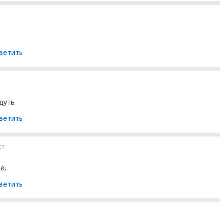
ветить
дуть
ветить
ет
е.
ветить